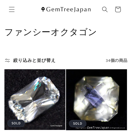
コンテ
カ
ンツに
ー
進む
ト
コ
ファンシーオクタゴン
レ
ク
絞り込みと並び替え
34個の商品
シ
ョ
ン
:
SOLD
SOLD