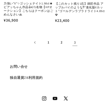
力強い"X"✨ゴッシェナイト1.98ct★
【このカット残り1石】師匠作品 ア
ピアッちゃん作品👍GTJ名物【HPオ
ップルパイのような⁈“進化版Xカッ
ークション】こちらはクーポンはご
ト”ゴールデンラブラドライト4.89ct
めんなさい🙏
💎
通
¥36,900
通
¥23,400
常
常
価
価
格
格
1
2
3
お問い合せ
独自通貨ZB利用規約
Instagram
YouTube
X
(Twitter)