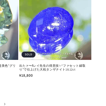
SOLD
超美色”グリ
出たァ〜❗️レイ先生の得意技✨“ファセット縁取
り”で仕上げた大粒タンザナイト18.12ct
通
¥18,800
常
価
格