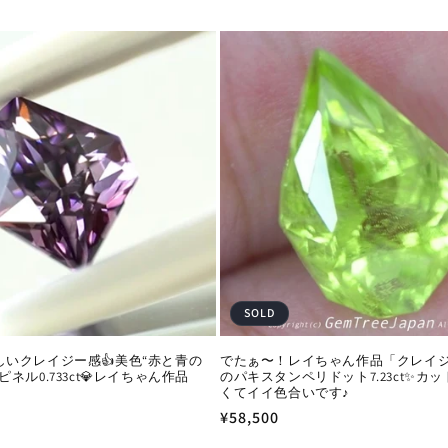
SOLD
いクレイジー感👍美色“赤と青の
でたぁ〜！レイちゃん作品「クレイ
ネル0.733ct💎レイちゃん作品
のパキスタンペリドット7.23ct✨カ
くてイイ色合いです♪
通
¥58,500
常