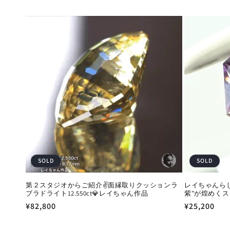
SOLD
SOLD
第２スタジオからご紹介✌️面縁取りクッションラ
レイちゃんらし
ブラドライト12.550ct💎レイちゃん作品
紫”が煌めくスピ
通
¥82,800
通
¥25,200
常
常