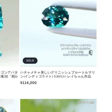
SOLD
タゴンアパタ
ハチャメチャ美しいグリニッシュブルートルマリ
IVE配信「朝か
ン(インディゴライト) 0.897ct✨レイちゃん作品
通
¥114,000
常
価
格