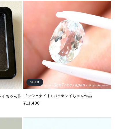
価
格
SOLD
ゴッシェナイト1.47ct💎レイちゃん作品
レイちゃん作
通
¥11,400
常
価
格