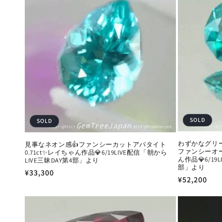
SOLD
SOLD
わずかなグリ
見事なネオン感👍ファンシーカットアパタイト
ファンシーオー
0.71ct✨レイちゃん作品💎6/19LIVE配信「朝から
ん作品💎6/19
LIVE三昧DAY第4部」より
部」より
通
¥33,300
通
¥52,200
常
常
価
価
格
格