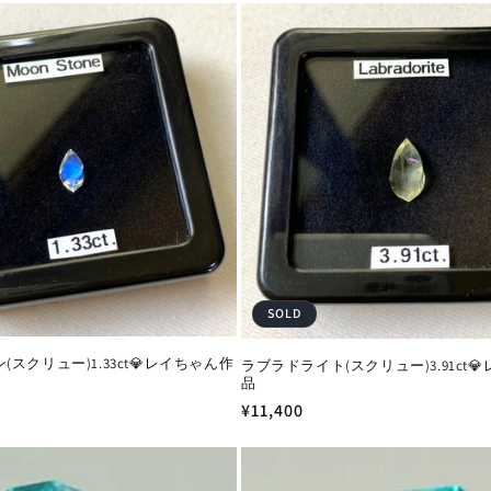
価
格
SOLD
スクリュー)1.33ct💎レイちゃん作
ラブラドライト(スクリュー)3.91ct
品
通
¥11,400
常
価
格