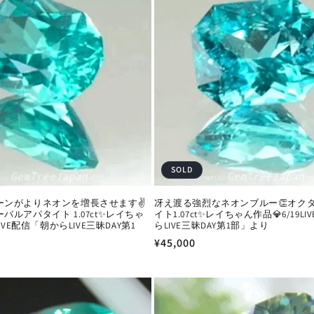
SOLD
ーンがよりネオンを増長させます✌️
冴え渡る強烈なネオンブルー👏オク
バルアパタイト 1.07ct✨レイちゃ
イト1.07ct✨レイちゃん作品💎6/19L
LIVE配信「朝からLIVE三昧DAY第1
らLIVE三昧DAY第1部」より
通
¥45,000
常
価
格