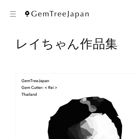
コンテ
ンツに
進む
コ
レイちゃん作品集
レ
ク
シ
ョ
ン