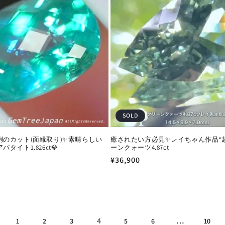
SOLD
例のカット(面縁取り)✨素晴らしい
癒されたい方必見✨レイちゃん作品“
タイト1.826ct💎
ーンクォーツ4.87ct
通
¥36,900
常
価
格
4
…
1
2
3
5
6
10