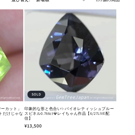
SOLD
ジーカット」
印象的な形と色合い✨バイオレティッシュブルー
ットだけじゃな
スピネル0.766ct💎レイちゃん作品【6/27LIVE配
信】
通
¥13,500
常