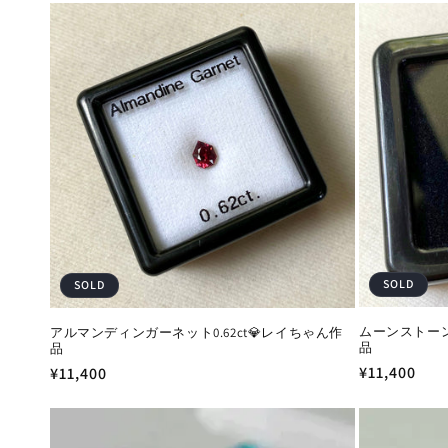
価
価
格
格
SOLD
SOLD
ムーンストーン(
アルマンディンガーネット0.62ct💎レイちゃん作
品
品
通
¥11,400
通
¥11,400
常
常
価
価
格
格