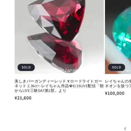
SOLD
SOLD
美しきバーガンディーレッド🍷ロードライトガー
レイちゃんの
ネット 2.36ct✨レイちゃん作品💎6/19LIVE配信「朝
ネオンを放つアパ
からLIVE三昧DAY第1部」より
通
¥100,000
通
¥21,600
常
常
価
価
格
格