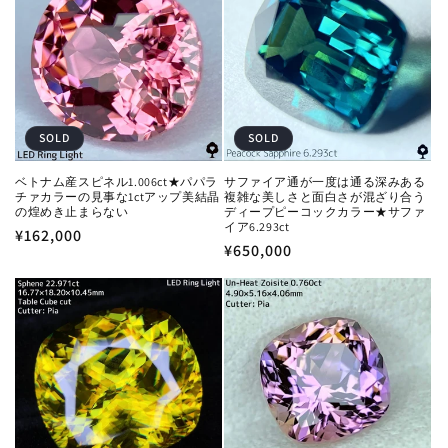
格
格
SOLD
SOLD
ベトナム産スピネル1.006ct★パパラ
サファイア通が一度は通る深みある
チァカラーの見事な1ctアップ美結晶
複雑な美しさと面白さが混ざり合う
の煌めき止まらない
ディープピーコックカラー★サファ
イア6.293ct
通
¥162,000
通
¥650,000
常
常
価
価
格
格