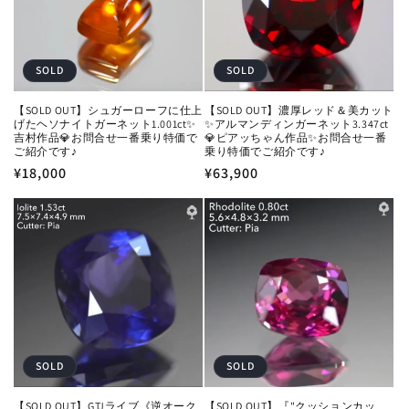
SOLD
SOLD
【SOLD OUT】濃厚レッド＆美カット
【SOLD OUT】シュガーローフに仕上
✨アルマンディンガーネット3.347ct
げたヘソナイトガーネット1.001ct✨
💎ピアッちゃん作品✨お問合せ一番
吉村作品💎お問合せ一番乗り特価で
乗り特価でご紹介です♪
ご紹介です♪
通
¥63,900
通
¥18,000
常
常
価
価
格
格
SOLD
SOLD
【SOLD OUT】GTJライブ《逆オーク
【SOLD OUT】『"クッションカッ