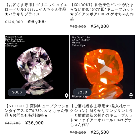
【お客さま専用】グリニッシュイエ
【SOLDOUT】多色美色ピンクがたま
ローベリル3.637ct. イガちゃん作品
らない斜め45°の"田"キューブカット
★ハラキリプライス
★ダイアスポア1.185ct ゲオちゃん作
品
通
セ
¥90,000
¥144,000
通
セ
¥54,000
¥63,900
常
ー
常
ー
価
ル
価
ル
格
価
格
価
格
格
SOLD
SOLD
【SOLD OUT】変則キューブクッショ
【ご落札者さま専用★1発入札オー
ンダイアスポア0.750ctゲオちゃん作
クション】鮮やかなマンダリンカラ
品★お問合せ特別価格★
ーと放射線状の輝きのキューブカッ
ト★ファイアーオパール1.14ct ゲオ
通
セ
¥36,900
¥47,700
ちゃん作品
常
ー
通
セ
¥25,500
¥43,200
価
ル
常
ー