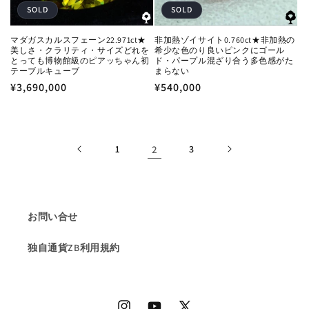
SOLD
SOLD
マダガスカルスフェーン22.971ct★
非加熱ゾイサイト0.760ct★非加熱の
美しさ・クラリティ・サイズどれを
希少な色のり良いピンクにゴール
とっても博物館級のピアッちゃん初
ド・パープル混ざり合う多色感がた
テーブルキューブ
まらない
通
¥3,690,000
通
¥540,000
常
常
価
価
格
格
1
2
3
お問い合せ
独自通貨ZB利用規約