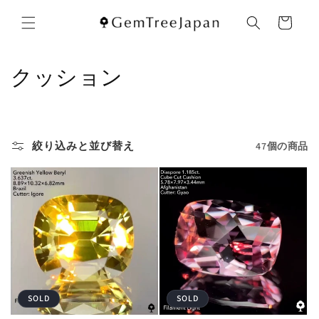
コンテ
カ
ンツに
ー
進む
ト
コ
クッション
レ
ク
絞り込みと並び替え
47個の商品
シ
ョ
ン
:
SOLD
SOLD