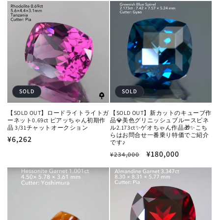
格
価
価
ル
格
格
価
格
SOLD
SOLD
【SOLD OUT】ロードライトライトガ
【SOLD OUT】新カットのキューブ作
ーネット0.69ct ピアッちゃん初期作
品💎美色グリニッシュブルースピネ
品 3/31チャットオークション
ル2.173ct✨ゲオちゃん作品🎁✨こち
らはお問合せ一番乗り特価でご紹介
通
¥6,262
です♪
常
通
セ
¥180,000
¥234,000
価
常
ー
格
価
ル
格
価
格