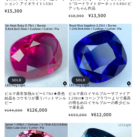
ション》アイオライト1.53ct
ト"ロードライトガーネット0.80ct ピ
アッちゃん作品
通
¥15,300
通
セ
¥13,500
¥18,900
常
常
ー
価
価
ル
格
格
価
格
SOLD
SOLD
ビルマ産非加熱ルビー0.79ct★美色
ビルマ産ロイヤルブルーサファイア
結晶をコウモリが覆うバットマンル
2.258ct★コーンフラワーよりで最高
ビー
の明るめロイヤルブルーの希少ビル
マ産名品
通
セ
¥126,000
¥144,000
通
セ
¥612,000
¥693,000
常
ー
常
ー
価
ル
価
ル
格
価
格
価