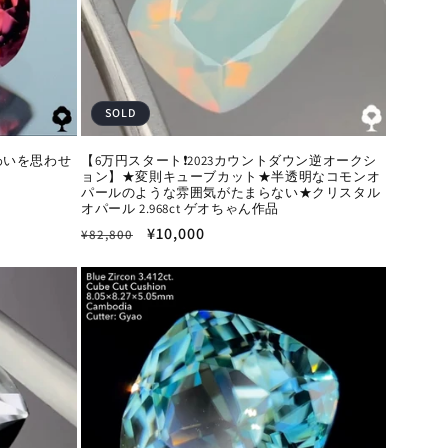
SOLD
わいを思わせ
【6万円スタート❗️2023カウントダウン逆オークシ
ョン】★変則キューブカット★半透明なコモンオ
パールのような雰囲気がたまらない★クリスタル
オパール 2.968ct ゲオちゃん作品
通
セ
¥10,000
¥82,800
常
ー
価
ル
格
価
格