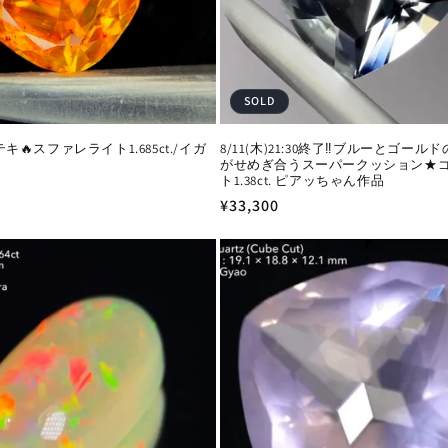
SOLD
🔥スファレライト1.685ct./イガ
8/11(木)21:30終了‼️ブルーとゴー
がせめぎ合うスーパークッション★
ト1.38ct. ピアッちゃん作品
通
¥33,300
常
価
格