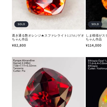
SOLD
SOLD
透き通る艶オレンジ🔥スファレライト1.17ct./ゲオ
しま模様がステキ
ちゃん作品
ちゃん作品
通
¥82,800
通
¥114,000
常
常
価
価
格
格