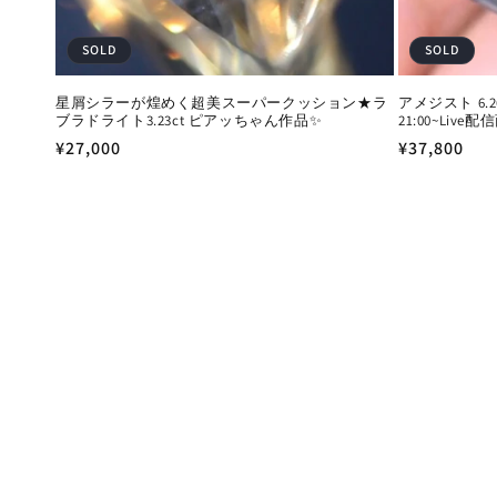
SOLD
SOLD
星屑シラーが煌めく超美スーパークッション★ラ
アメジスト 6.2
ブラドライト3.23ct ピアッちゃん作品✨
21:00~Live配
通
¥27,000
通
¥37,800
常
常
価
価
格
格