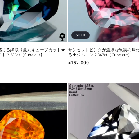
SOLD
感じる縁取り変則キューブカット★
サンセットピンクが濃厚な果実の味
2.580ct【Cube cut】
る★ジルコン 2.367ct【Cube cut】
通
¥162,000
常
価
格