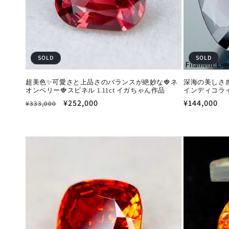
:
SOLD
SOLD
超美色✨可愛さと上品さのバランスが絶妙な🍓ネ
深海の美しさ
オンベリー🍓スピネル 1.11ct イガちゃん作品
インディコライト 
通
セ
¥252,000
通
¥144,000
¥333,000
常
ー
常
価
ル
価
格
価
格
格