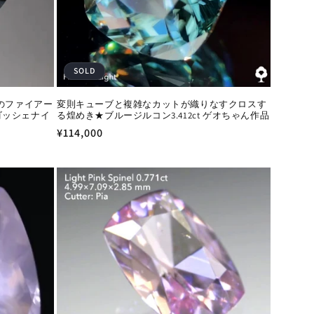
SOLD
ルドのファイアー
変則キューブと複雑なカットが織りなすクロスす
ゴッシェナイ
る煌めき★ブルージルコン3.412ct ゲオちゃん作品
通
¥114,000
常
価
格