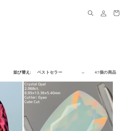
ロ
カ
グ
ー
イ
ト
ン
並び替え:
47個の商品