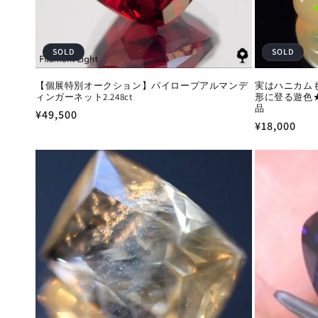
SOLD
SOLD
【個展特別オークション】パイロープアルマンデ
実はハニカム
ィンガーネット2.248ct
形に登る遊色★
品
通
¥49,500
通
¥18,000
常
常
価
価
格
格