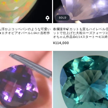
SOLD
も浮かぶコッペパンのような可愛い
春爛漫🌸🍃カットも質もハイレベル
エチオピアオパール1.64ct 吉村作
ットで仕上げた大粒ローズクォーツ23.3
オちゃん作品👍3/14スタート〜4/21終
通
¥114,000
常
価
格