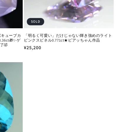
SOLD
キューブカ
「明るく可愛い」だけじゃない輝き強めのライト
6ct🎁✨ゲ
ピンクスピネル0.771ct★ピアッちゃん作品
了🤣
通
¥25,200
常
価
格