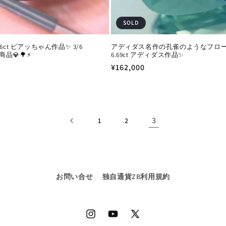
SOLD
6ct ピアッちゃん作品✨ 3/6
アディダス名作の孔雀のようなフロ
信商品💎🌳⚡️
6.69ct アディダス作品✨
通
¥162,000
常
価
格
3
1
2
お問い合せ
独自通貨ZB利用規約
Instagram
YouTube
X