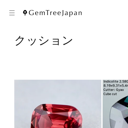
コンテ
ンツに
進む
コ
クッション
レ
ク
シ
ョ
ン