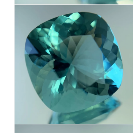
モ
ー
ダ
ル
で
メ
デ
ィ
ア
(1)
を
開
く
モ
ー