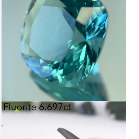
で
メ
デ
ィ
ア
(5)
を
開
く
モ
ー
ダ
ル
で
メ
デ