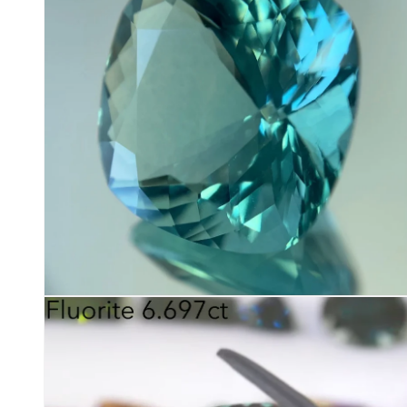
で
メ
デ
ィ
ア
(4)
を
開
く
モ
ー
ダ
ル
で
メ
デ