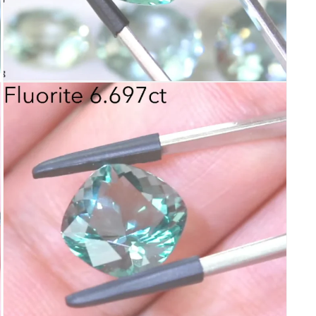
モ
ー
ダ
ル
で
メ
デ
ィ
ア
(13)
を
開
く