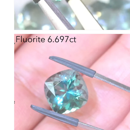
モ
ー
ダ
ル
で
メ
デ
ィ
ア
(12)
を
開
く