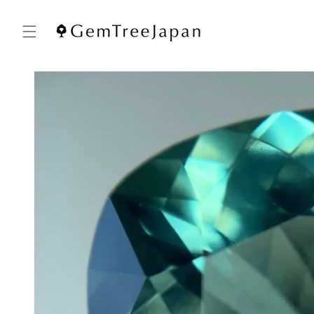
コンテ
ンツに
進む
商品情
報にス
キップ