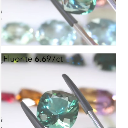
を
開
く
モ
ー
ダ
ル
で
メ
デ
ィ
ア
(11)
を
開
く