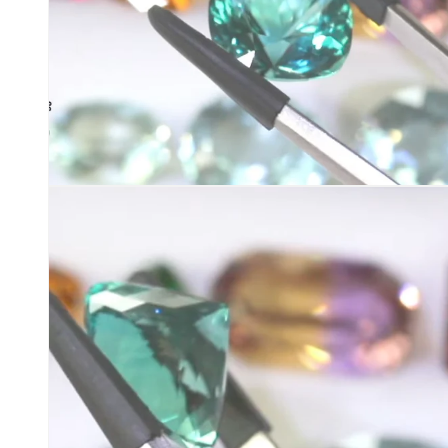
く
モ
ー
ダ
ル
で
メ
デ
ィ
ア
(10)
を
開
く