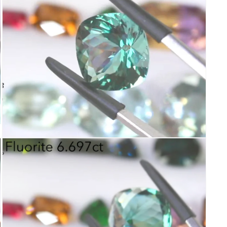
ィ
ア
(7)
を
開
く
モ
ー
ダ
ル
で
メ
デ
ィ
ア
(9)