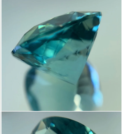
ダ
ル
で
メ
デ
ィ
ア
(3)
を
開
く
モ
ー
ダ
ル