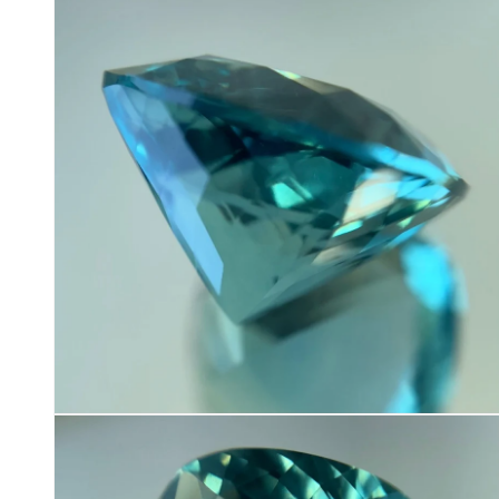
ダ
ル
で
メ
デ
ィ
ア
(2)
を
開
く
モ
ー
ダ
ル