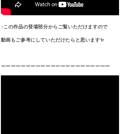
イ
イ
ト
ト
6.69ct
6.69ct
ア
ア
↑この作品の登場部分からご覧いただけますので
デ
デ
ィ
ィ
動画もご参考にしていただけたらと思います✨
ダ
ダ
ス
ス
作
作
品
品
ーーーーーーーーーーーーーーーーーーーーーー
✨
✨
の
の
数
数
量
量
を
を
減
増
ら
や
す
す