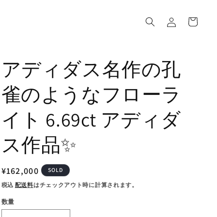
ロ
カ
グ
ー
イ
ト
ン
アディダス名作の孔
雀のようなフローラ
イト 6.69ct アディダ
ス作品✨
通
¥162,000
SOLD
常
税込
配送料
はチェックアウト時に計算されます。
価
数量
格