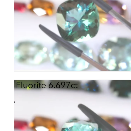
ィ
ア
(6)
を
開
く
モ
ー
ダ
ル
で
メ
デ
ィ
ア
(8)
を
開