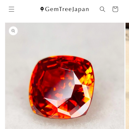
コンテ
カ
ンツに
ー
進む
ト
商品情
報にス
キップ