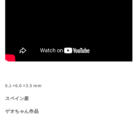
オ
オ
ち
ち
ゃ
ゃ
ん
ん
作
作
品
品
の
の
数
数
量
量
を
を
減
増
6.1 ×6.0 ×3.5 mm
ら
や
す
す
スペイン産
ゲオちゃん作品