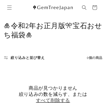
コンテ
カ
ンツに
ー
進む
ト
コ
🎍令和2年お正月版🎌宝石おせ
レ
ち福袋🎍
ク
シ
絞り込みと並び替え
0個の商品
ョ
ン
:
商品が見つかりません
絞り込みの数を減らす、または
すべて削除する