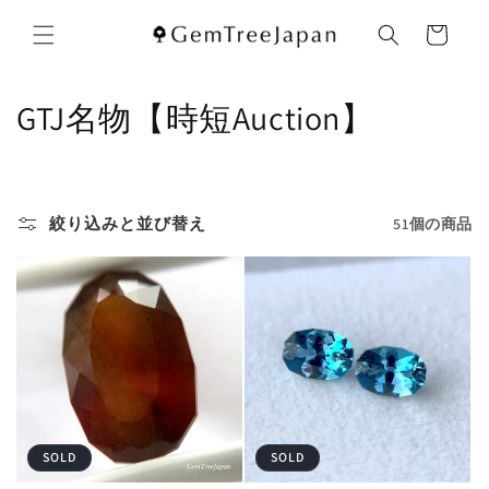
コンテ
カ
ンツに
ー
進む
ト
コ
GTJ名物【時短Auction】
レ
ク
絞り込みと並び替え
51個の商品
シ
ョ
ン
:
SOLD
SOLD