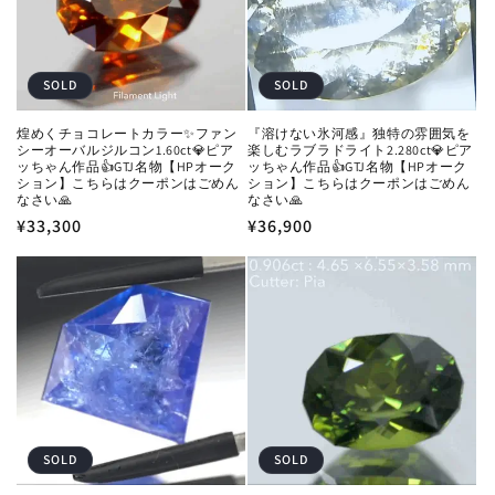
SOLD
SOLD
煌めくチョコレートカラー✨ファン
『溶けない氷河感』独特の雰囲気を
シーオーバルジルコン1.60ct💎ピア
楽しむラブラドライト2.280ct💎ピア
ッちゃん作品👍GTJ名物【HPオーク
ッちゃん作品👍GTJ名物【HPオーク
ション】こちらはクーポンはごめん
ション】こちらはクーポンはごめん
なさい🙏
なさい🙏
通
¥33,300
通
¥36,900
常
常
価
価
格
格
SOLD
SOLD