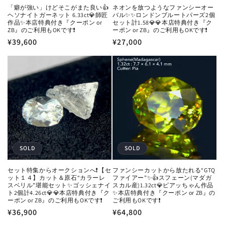
「癖が強い」けどそこがまた良い👍
ネオンを放つようなファンシーオー
ヘソナイトガーネット 6.33ct💎師匠
バル✨✨ロンドンブルートパーズ2個
作品✨本店特典付き『クーポン or
セット計1.58💎💎本店特典付き『ク
ZB』のご利用もOKです❗️
ーポン or ZB』のご利用もOKです❗️
通
¥39,600
通
¥27,000
常
常
価
価
格
格
SOLD
SOLD
セット特集からオークションへ❗️【セ
ファンシーカットから放たれる“GTQ
ット１４】カット＆原石“カラーレ
ファイアー”✨👍スフェーン(マダガ
スベリル”堪能セット✨ゴッシェナイ
スカル産)1.32ct💎ピアッちゃん作品
ト2個計4.26ct💎💎本店特典付き『ク
✨本店特典付き『クーポン or ZB』の
ーポン or ZB』のご利用もOKです❗️
ご利用もOKです❗️
通
¥36,900
通
¥64,800
常
常