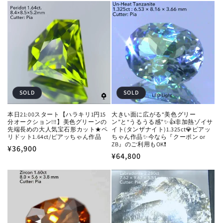
価
価
格
格
SOLD
SOLD
本日21:00スタート【ハラキリ1円15
大きい面に広がる“美色グリー
分オークション!!!】美色グリーンの
ン”と“うるうる感”✨👍非加熱ゾイサ
先端長めの大人気宝石形カット★ペ
イト(タンザナイト)1.325ct💎ピアッ
リドット1.64ct/ピアッちゃん作品
ちゃん作品✨今なら『クーポン or
ZB』のご利用もOK❗️
通
¥36,900
通
¥64,800
常
常
価
価
格
格