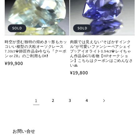
SOLD
SOLD
時空が歪む独特の煌めき✨形もカッ
肉眼では見えない“そばかすインク
コいい槍型の大粒オーソクレース
ル”が可愛いファンシーペアシェイ
7.30ct💎師匠作品👍今なら『クーポ
プ✨アイオライト0.94ct💎レイちゃ
ン or ZB』のご利用もOK❗️
ん作品👍GTJ名物【HPオークショ
ン】こちらはクーポンはごめんなさ
通
¥99,900
い🙏
常
通
¥19,800
価
常
格
価
格
1
2
3
4
お問い合せ