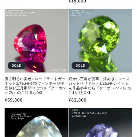
通
¥18,000
常
常
価
価
格
格
SOLD
SOLD
濃く明るい美色✨ロードライトガー
細かい三角が見事に煌めき✨ローズ
ネット2.79ct💎GTQヴィンテージ作
カットペリドット3.12ct💎レイちゃ
品👍お正月期間中につき『クーポン
ん作品👍今なら『クーポン or ZB』の
or ZB』のご利用もOK❗️
ご利用もOK❗️
通
¥69,300
通
¥82,800
常
常
価
価
格
格