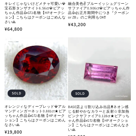
キレイじゃないけどメチャ可愛い💎
融合美色✌️ブルーイッシュグリーン
宝石形タンザナイト6.56ct💎ピアッ
サファイア0.906ct💎ピアッちゃん作
ちゃん作品👍GTJ名物【HPオークシ
品👍お正月期間中につき『クーポン
ョン】こちらはクーポンはごめんな
or ZB』のご利用もOK❗️
さい🙏
通
¥43,200
通
¥64,800
常
常
価
価
格
格
SOLD
SOLD
オレンジィなディープレッド💎アル
BASE店より割り込み出品❣️ネオン感
マンディンガーネット0.881ct★ピア
じる鮮やかなカラーと反射☆非加熱
ッちゃん作品👍GTJ名物【HPオーク
ピンクサファイア0.128ct★ピアッち
ション】こちらはクーポンはごめん
ゃん作品👍GTJ名物【HPオークショ
なさい🙏
ン】こちらはクーポンはごめんなさ
い🙏
通
¥19,800