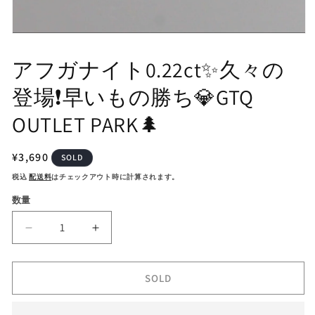
モ
ー
アフガナイト0.22ct✨久々の
ダ
ル
登場❗️早いもの勝ち💎GTQ
で
メ
デ
OUTLET PARK🌲
ィ
ア
(1)
通
¥3,690
SOLD
を
常
開
税込
配送料
はチェックアウト時に計算されます。
く
価
数量
格
ア
ア
フ
フ
ガ
ガ
SOLD
ナ
ナ
イ
イ