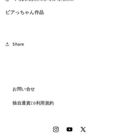
数
数
量
量
ピアっちゃん作品
を
を
減
増
ら
や
す
す
Share
お問い合せ
独自通貨ZB利用規約
Instagram
YouTube
X