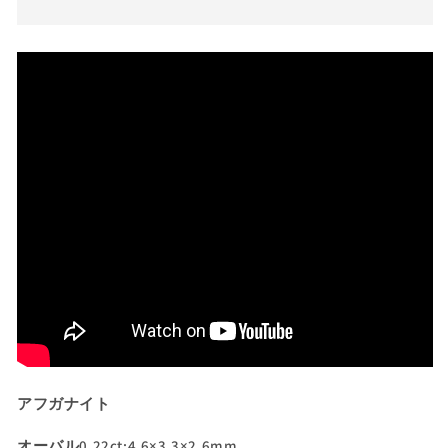
ト
ト
0.22ct✨
0.22ct✨
久々
久々
の
の
登
登
場
場
❗️
❗️
早
早
い
い
も
も
の
の
勝
勝
ち
ち
💎
💎
GTQ
GTQ
OUTLET
OUTLET
PARK
PARK
🌲
🌲
アフガナイト
の
の
オーバル0.22ct:4.6×3.3×2.6mm