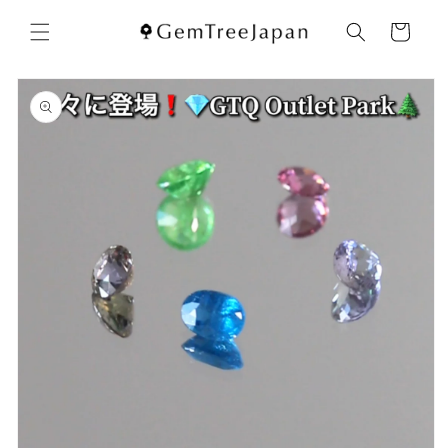
コンテ
カ
ンツに
ー
進む
ト
商品情
報にス
キップ