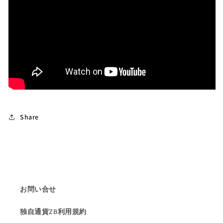
ペ
ペ
ン
ン
ダ
ダ
ン
ン
ト
ト
✨
✨
の
の
数
数
量
量
を
を
Share
減
増
ら
や
す
す
お問い合せ
独自通貨ZB利用規約