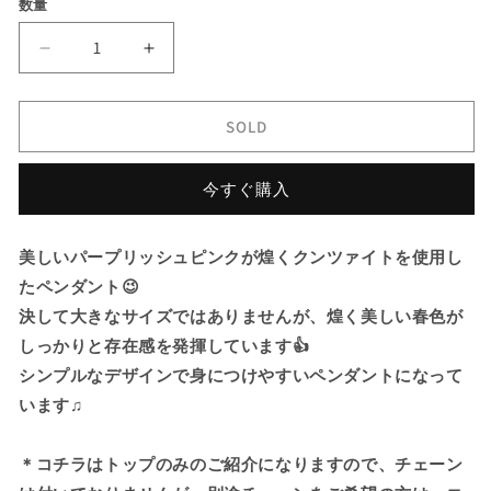
数量
格
価
格
新
新
商
商
品
品
SOLD
を
を
い
い
今すぐ購入
き
き
な
な
り
り
美しいパープリッシュピンクが煌くクンツァイトを使用し
タ
タ
たペンダント😉
イ
イ
決して大きなサイズではありませんが、煌く美しい春色が
ム
ム
しっかりと存在感を発揮しています👍
セ
セ
ー
ー
シンプルなデザインで身につけやすいペンダントになって
ル
ル
います♫
で
で
ご
ご
＊コチラはトップのみのご紹介になりますので、チェーン
紹
紹