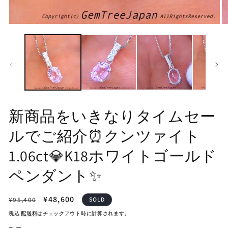
モ
モ
ー
ー
ダ
ダ
ル
ル
で
で
メ
メ
デ
デ
ィ
ィ
ア
ア
(2
(1)
新商品をいきなりタイムセー
を
を
開
開
ルでご紹介⏰クンツァイト
く
く
1.06ct💎K18ホワイトゴールド
ペンダント✨
通
セ
¥48,600
¥95,400
SOLD
常
ー
税込
配送料
はチェックアウト時に計算されます。
価
ル