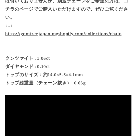
は付いておりませんが、別途チェーンをご希望の方は、コ
介
介
チラのページでご購入いただけますので、ぜひご覧くださ
⏰
⏰
い。
ク
ク
ン
ン
↓↓↓
ツ
ツ
https://gemtreejapan.myshopify.com/collections/chain
ァ
ァ
イ
イ
ト
ト
クンツァイト : 1.06ct
1.06ct
1.06ct
ダイヤモンド : 0.10ct
💎
💎
K18
K18
トップのサイズ：約14.0×5.5×4.1mm
ホ
ホ
トップ総重量（チェーン抜き）: 0.66g
ワ
ワ
イ
イ
ト
ト
ゴ
ゴ
ー
ー
ル
ル
ド
ド