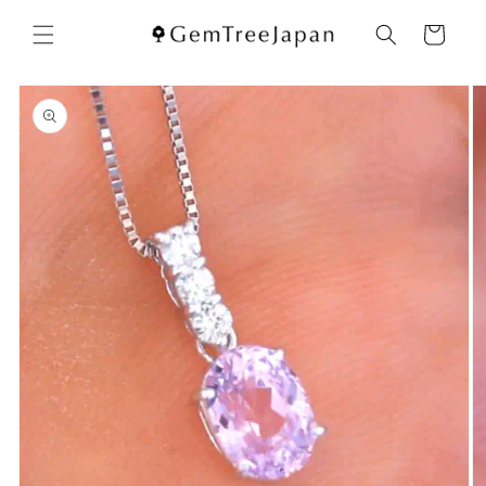
コンテ
カ
ンツに
ー
進む
ト
商品情
報にス
キップ