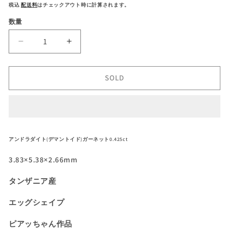
常
税込
配送料
はチェックアウト時に計算されます。
価
数量
格
タ
タ
ン
ン
ザ
ザ
SOLD
ニ
ニ
ア
ア
産
産
ア
ア
ン
ン
アンドラダイト(デマントイド)ガーネット0.425ct
ド
ド
ラ
ラ
3.83×5.38×2.66mm
ダ
ダ
タンザニア産
イ
イ
ト
ト
エッグシェイプ
(デ
(デ
マ
マ
ピアッちゃん作品