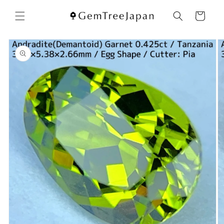
コンテ
カ
ンツに
ー
進む
ト
商品情
報にス
キップ