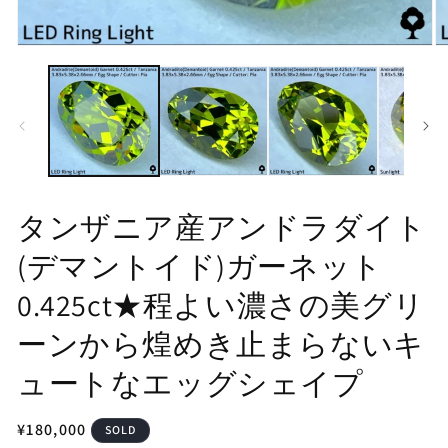
モ
モ
ー
ー
ダ
ダ
ル
ル
で
で
メ
メ
デ
デ
ィ
ィ
ア
ア
(1)
(2
タンザニア産アンドラダイト
を
を
開
開
(デマントイド)ガーネット
く
く
0.425ct★程よい濃さの美グリ
ーンから煌めき止まらないキ
ュートなエッグシェイプ
通
¥180,000
SOLD