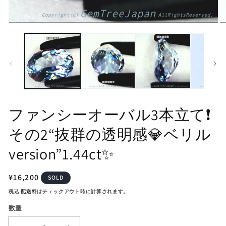
モ
モ
ー
ー
ダ
ダ
ル
ル
で
で
メ
メ
デ
デ
ィ
ィ
ア
ア
(1)
(2
ファンシーオーバル3本立て❗️
を
を
開
開
その2“抜群の透明感💎ベリル
く
く
version”1.44ct✨
通
¥16,200
SOLD
常
税込
配送料
はチェックアウト時に計算されます。
価
数量
格