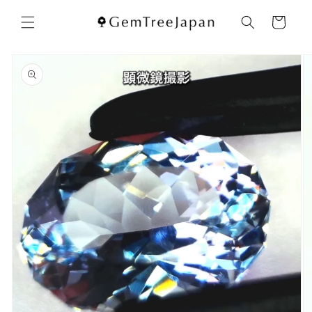
コンテ
カ
ンツに
ー
進む
ト
商品情
報にス
キップ