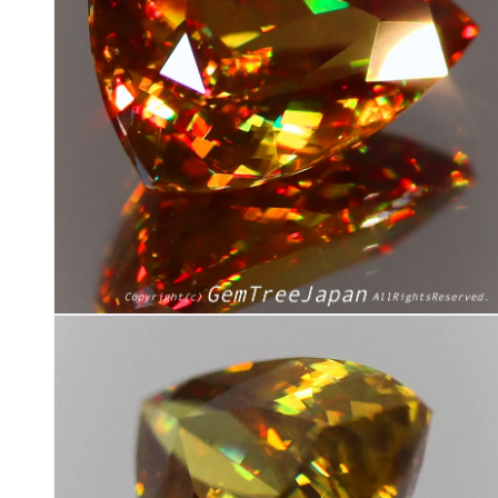
ィ
ア
(6)
を
開
く
モ
ー
ダ
ル
で
メ
デ
ィ
ア