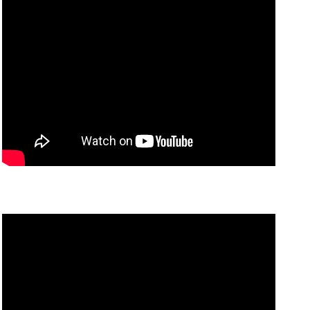
間
間
中
中
だ
だ
け
け
の
の
特
特
別
別
な
な
価
価
格
格
で
で
ご
ご
紹
紹
介
介
で
で
す
す
の
の
数
数