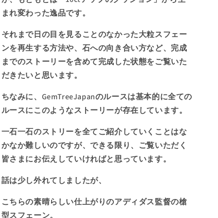
産
産
まれ変わった逸品です。
ス
ス
フ
フ
それまで日の目を見ることのなかった大粒スフェー
ェ
ェ
ンを再生する方法や、石への向き合い方など、完成
ー
ー
までのストーリーを含めて完成した状態をご覧いた
ン
ン
5.23ct✨
5.23ct✨
だきたいと思います。
も
も
と
と
ちなみに、GemTreeJapanのルースは基本的に全ての
も
も
ルースにこのようなストーリーが存在しています。
と
と
は
は
一石一石のストリーを全てご紹介していくことはな
「10ct
「10ct
かなか難しいのですが、できる限り、ご覧いただく
ア
ア
皆さまにお伝えしていければと思っています。
ッ
ッ
プ
プ
話は少し外れてしましたが、
の
の
ク
ク
こちらの素晴らしい仕上がりのアディダス監督の槍
ッ
ッ
型スフェーン。