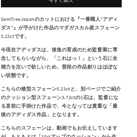
今すぐ購入
最
最
後
後
の
の
GemTreeJapanのカットにおける『一番職人“アディ
ア
ア
ダス”』が手がけた作品のマダガスカル産スフェーン
デ
デ
5.23ctです。
ィ
ィ
ダ
ダ
今現在アディダスは、後進の育成のため監督業に専
ス
ス
念してもらいながら、「これはっ！」という石に全
監
監
精力を注いで欲しいため、普段の作品創りはほぼな
督
督
作
作
い状態です。
品
品
💎
💎
こちらの槍型スフェーン5.23ctと、別ページでご紹介
マ
マ
のクッション型スフェーン3.72ctの2石は、監督にな
ダ
ダ
る直前に手掛けた作品で、今となっては貴重な「最
ガ
ガ
後のアディダス作品」となります。
ス
ス
カ
カ
こちらのスフェーンは、動画でもお伝えしています
ル
ル
が、もともとは「10ctアップのクッション」から生