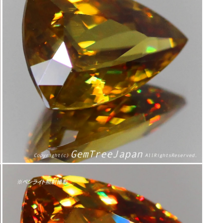
で
メ
デ
ィ
ア
(5)
を
開
く
モ
ー
ダ
ル
で
メ
デ