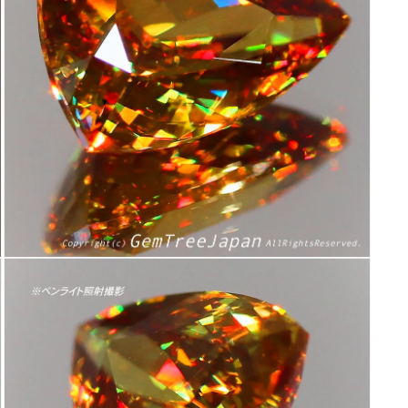
ィ
ア
(7)
を
開
く
モ
ー
ダ
ル
で
メ
デ
ィ
ア