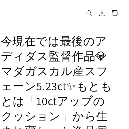
ロ
カ
グ
ー
イ
ト
ン
今現在では最後のア
ディダス監督作品💎
マダガスカル産スフ
ェーン5.23ct✨もとも
とは「10ctアップの
クッション」から生