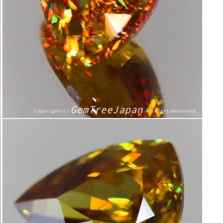
(9)
を
開
く
モ
ー
ダ
ル
で
メ
デ
ィ
ア
(11)
を
開