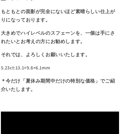
シ
シ
ョ
ョ
もともとの面影が完全にないほど素晴らしい仕上が
ン」
ン」
りになっております。
か
か
ら
ら
大きめでハイレベルのスフェーンを、一個は手にさ
生
生
れたいとお考えの方にお勧めします。
ま
ま
れ
れ
それでは、よろしくお願いいたします。
変
変
5.23ct:13.1×9.8×6.1mm
わ
わ
っ
っ
＊今だけ「夏休み期間中だけの特別な価格」でご紹
た
た
介いたします。
逸
逸
品
品
👏
👏
夏
夏
休
休
み
み
期
期