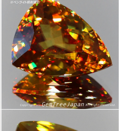
ダ
ル
で
メ
デ
ィ
ア
(3)
を
開
く
モ
ー
ダ
ル