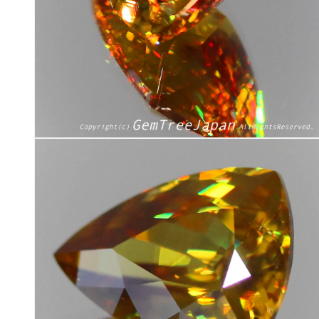
く
モ
ー
ダ
ル
で
メ
デ
ィ
ア
(12)
を
開
く