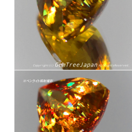
(8)
を
開
く
モ
ー
ダ
ル
で
メ
デ
ィ
ア
(10)
を
開