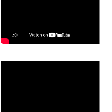
量
量
を
を
減
増
ら
や
す
す