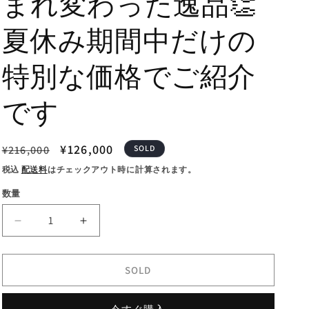
まれ変わった逸品👏
夏休み期間中だけの
特別な価格でご紹介
です
通
セ
¥126,000
¥216,000
SOLD
常
ー
税込
配送料
はチェックアウト時に計算されます。
価
ル
数量
格
価
格
今
今
現
現
在
在
SOLD
で
で
は
は