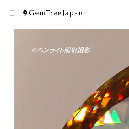
コンテ
ンツに
進む
商品情
報にス
キップ