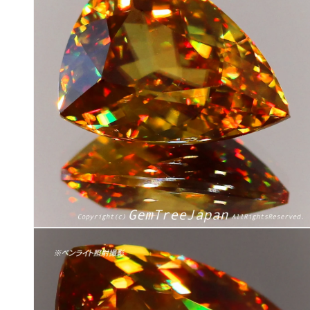
で
メ
デ
ィ
ア
(4)
を
開
く
モ
ー
ダ
ル
で
メ
デ