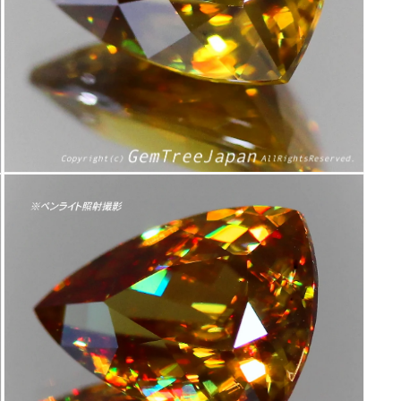
く
モ
ー
ダ
ル
で
メ
デ
ィ
ア
(13)
を
開
く