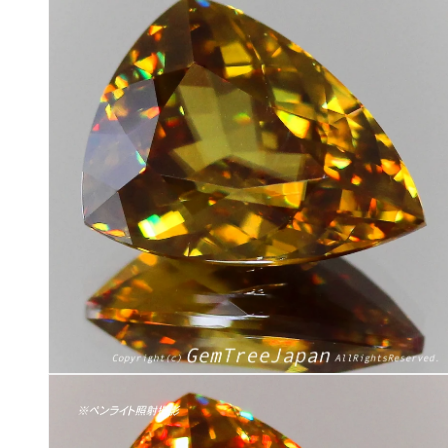
ダ
ル
で
メ
デ
ィ
ア
(2)
を
開
く
モ
ー
ダ
ル