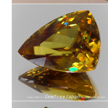
モ
ー
ダ
ル
で
メ
デ
ィ
ア
(1)
を
開
く
モ
ー