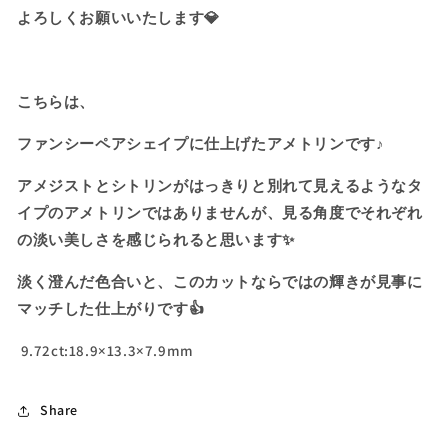
シ
シ
よろしくお願いいたします💎
ェ
ェ
イ
イ
プ
プ
こちらは、
＝
＝
美
美
ファンシーペアシェイプに仕上げたアメトリンです♪
し
し
い
い
アメジストとシトリンがはっきりと別れて見えるようなタ
輝
輝
イプのアメトリンではありませんが、見る角度でそれぞれ
き
き
の淡い美しさを感じられると思います✨
✨
✨
💎
💎
淡く澄んだ色合いと、このカットならではの輝きが見事に
ア
ア
マッチした仕上がりです👍
メ
メ
ト
ト
9.72ct:18.9×13.3×7.9mm
リ
リ
ン
ン
Share
9.72ct
9.72ct
の
の