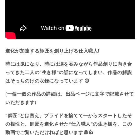
メ
メ
ジ
ジ
ス
ス
ト
ト
＋
＋
淡
淡
い
い
進化が加速する師匠を創り上げる仕入職人❗️
シ
シ
ト
ト
時には鬼になり、時には涙を吞みながら作品創りに向き合
リ
リ
ってきた二人の“生き様”の話になってしまい、作品の解説
ン
ン
はそっちのけの収録になっています 😅
＋
＋
フ
フ
(一個一個の作品の詳細は、出品ページに文字で記載させて
ァ
ァ
いただきます)
ン
ン
シ
シ
“師匠”とは言え、プライドを捨てて一からスタートしたそ
ー
ー
の根性と、師匠を進化させた“仕入職人”の生き様を、この
ペ
ペ
動画でご覧いただければと思います😃👍
ア
ア