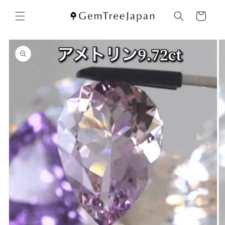
コンテ
カ
ンツに
ー
進む
ト
商品情
報にス
キップ