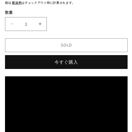
常
ー
税込
配送料
はチェックアウト時に計算されます。
価
ル
数量
格
価
格
進
進
化
化
が
が
SOLD
止
止
ま
ま
今すぐ購入
ら
ら
な
な
い
い
『師
『師
匠
匠
作
作
品』
品』
淡
淡
い
い
ア
ア