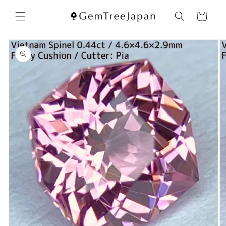
コンテ
カ
ンツに
ー
進む
ト
商品情
報にス
キップ