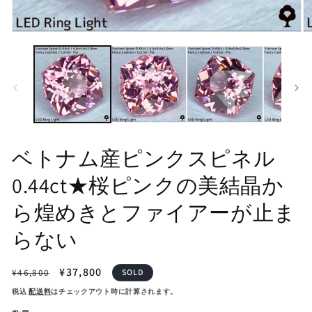
モ
モ
ー
ー
ダ
ダ
ル
ル
で
で
メ
メ
デ
デ
ィ
ィ
ア
ア
(1)
(2
ベトナム産ピンクスピネル
を
を
開
開
0.44ct★桜ピンクの美結晶か
く
く
ら煌めきとファイアーが止ま
らない
通
セ
¥37,800
¥46,800
SOLD
常
ー
税込
配送料
はチェックアウト時に計算されます。
価
ル