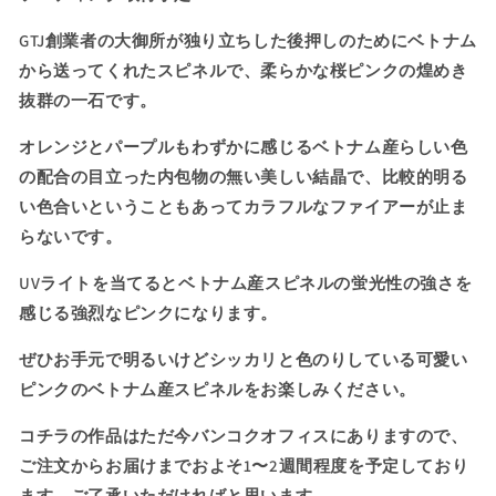
の
の
GTJ創業者の大御所が独り立ちした後押しのためにベトナム
美
美
結
結
から送ってくれたスピネルで、柔らかな桜ピンクの煌めき
晶
晶
抜群の一石です。
か
か
オレンジとパープルもわずかに感じるベトナム産らしい色
ら
ら
煌
煌
の配合の
目立った内包物の無い美しい結晶
で、比較的明る
め
め
い色合いということもあってカラフルなファイアーが止ま
き
き
らないです。
と
と
フ
フ
UVライトを当てるとベトナム産スピネルの蛍光性の強さを
ァ
ァ
感じる強烈なピンクになります。
イ
イ
ぜひお手元で明るいけどシッカリと色のりしている可愛い
ア
ア
ー
ー
ピンクのベトナム産スピネルをお楽しみください。
が
が
コチラの作品はただ今バンコクオフィスにありますので、
止
止
ご注文からお届けまでおよそ
ま
ま
1
〜
2
週間程度を予定しており
ら
ら
ます。ご了承いただければと思います。