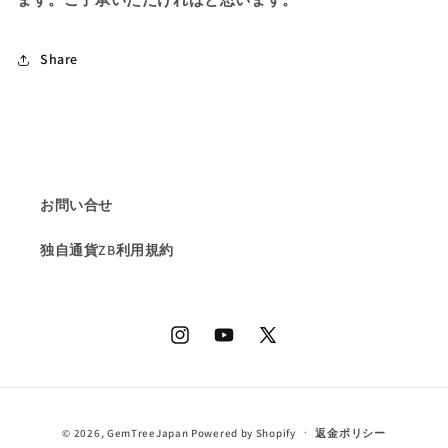
な
な
い
い
Share
の
の
数
数
量
量
を
を
減
増
ら
や
お問い合せ
す
す
独自通貨ZB利用規約
Instagram
YouTube
X
(Twitter)
決
© 2026,
GemTreeJapan
Powered by Shopify
返金ポリシー
済