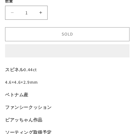
数量
格
価
格
ベ
ベ
ト
ト
ナ
ナ
SOLD
ム
ム
産
産
ピ
ピ
ン
ン
ク
ク
スピネル0.44ct
ス
ス
ピ
ピ
4.6×4.6×2.9mm
ネ
ネ
ベトナム産
ル
ル
0.44ct★
0.44ct★
ファンシークッション
桜
桜
ピ
ピ
ピアッちゃん作品
ン
ン
ク
ク
ソーティング取得予定