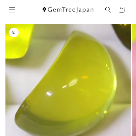
コンテ
カ
ンツに
ー
進む
ト
商品情
報にス
キップ