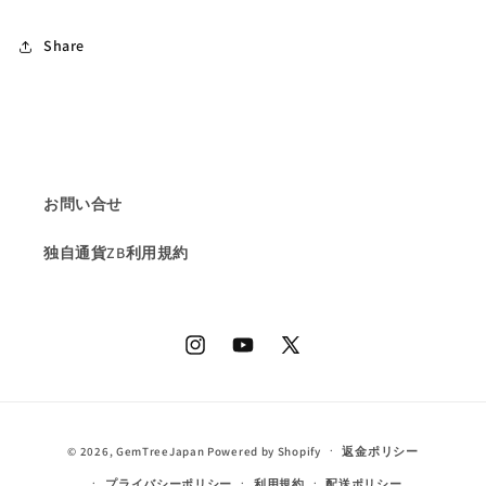
信
信
商
商
Share
品
品
💎
💎
🌳
🌳
⚡️
⚡️
の
の
数
数
お問い合せ
量
量
独自通貨ZB利用規約
を
を
減
増
ら
や
す
す
Instagram
YouTube
X
(Twitter)
決
© 2026,
GemTreeJapan
Powered by Shopify
返金ポリシー
済
プライバシーポリシー
利用規約
配送ポリシー