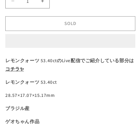
レ
レ
モ
モ
ン
ン
SOLD
ク
ク
ォ
ォ
ー
ー
ツ
ツ
53.40ct
53.40ct
レモンクォーツ 53.40ctのLive配信でご紹介している部分は
✨
✨
コチラ✨
ゲ
ゲ
オ
オ
レモンクォーツ 53.40ct
ち
ち
ゃ
ゃ
28.57×17.07×15.17mm
ん
ん
作
作
ブラジル産
品
品
ゲオちゃん作品
❗️12/8
❗️12/8
Live
Live
配
配