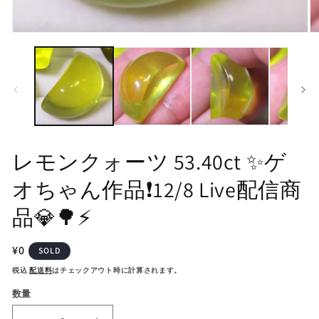
モ
モ
ー
ー
ダ
ダ
ル
ル
で
で
メ
メ
デ
デ
ィ
ィ
ア
ア
(1)
(2
レモンクォーツ 53.40ct ✨ゲ
を
を
開
開
オちゃん作品❗️12/8 Live配信商
く
く
品💎🌳⚡️
通
¥0
SOLD
常
税込
配送料
はチェックアウト時に計算されます。
価
数量
格