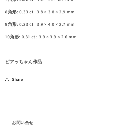
ベ
ベ
8
角形
: 0.33 ct : 3.8 × 3.8 × 2.9 mm
リ
リ
ル
ル
9
角形
: 0.33 ct : 3.9 × 4.0 × 2.7 mm
2.23ct.
2.23ct.
ピ
ピ
10
角形
: 0.31 ct : 3.9 × 3.9 × 2.6 mm
ア
ア
ッ
ッ
ち
ち
ピアッちゃん作品
ゃ
ゃ
ん
ん
作
作
Share
品
品
の
の
数
数
量
量
を
を
減
増
お問い合せ
ら
や
す
す