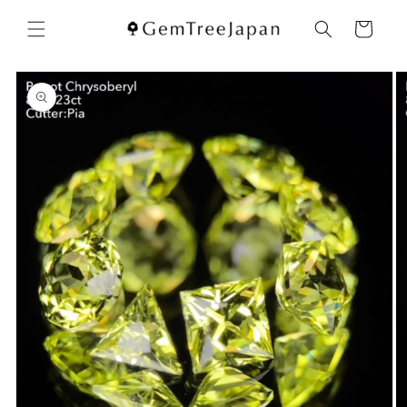
コンテ
カ
ンツに
ー
進む
ト
商品情
報にス
キップ