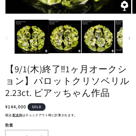
モ
モ
ー
ー
ダ
ダ
ル
ル
で
で
メ
メ
デ
デ
ィ
ィ
ア
ア
(1)
(2
【9/1(木)終了‼️1ヶ月オークシ
を
を
開
開
ョン】パロットクリソベリル
く
く
2.23ct. ピアッちゃん作品
通
¥144,000
SOLD
常
税込
配送料
はチェックアウト時に計算されます。
価
数量
格