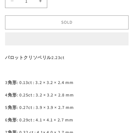
【9/1(木)
【9/1(木)
終
終
了‼️
了‼️
SOLD
1
1
ヶ
ヶ
月
月
オ
オ
ー
ー
パロットクリソベリル2.23ct
ク
ク
シ
シ
ョ
ョ
ン】
ン】
3
角形
: 0.13ct : 3.2 × 3.2 × 2.4 mm
パ
パ
4
角形
: 0.25ct : 3.2 × 3.2 × 2.8 mm
ロ
ロ
ッ
ッ
5
角形
: 0.27ct : 3.9 × 3.9 × 2.7 mm
ト
ト
ク
ク
6
角形
: 0.29ct : 4.1 × 4.1 × 2.7 mm
リ
リ
ソ
ソ
7
角形
: 0.32 ct : 4.1× 4.0 × 2.7 mm