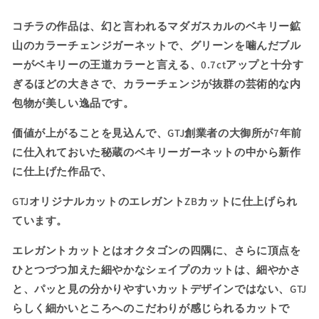
ト
ト
に
に
コチラの作品は、
幻と言われるマダガスカルのベキリー鉱
仕
仕
山のカラーチェンジガーネットで、グリーンを噛んだブル
上
上
ーがベキリーの王道カラーと言える、0.7ctアップと十分す
げ
げ
ぎるほどの大きさで、カラーチェンジが抜群の
芸術的な内
た
た
包物が美しい逸品です。
逸
逸
品
品
価値が上がることを見込んで、GTJ創業者の大御所が7年前
★
★
に仕入れておいた秘蔵のベキリーガーネットの中から新作
ベ
ベ
に仕上げた作品で、
キ
キ
リ
リ
GTJ
オリジナルカットのエレガント
ZB
カットに仕上げられ
ー
ー
ています。
ガ
ガ
ー
ー
エレガントカットとはオクタゴンの四隅に、さらに頂点を
ネ
ネ
ひとつづつ加えた細やかなシェイプのカットは、細やかさ
ッ
ッ
と、パッと見の分かりやすいカットデザインではない、GTJ
ト
ト
らしく細かいところへのこだわりが感じられるカットで
0.729ct
0.729ct