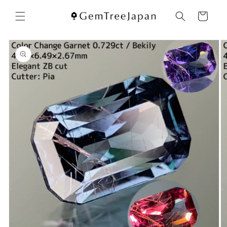
コンテ
カ
ンツに
ー
進む
ト
商品情
報にス
キップ