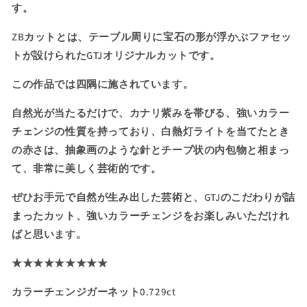
す。
の
の
数
数
ZBカットとは、テーブル周りに宝石の形が浮かぶファセッ
量
量
トが設けられたGTJオリジナルカットです。
を
を
減
増
この作品では四隅に施されています。
ら
や
す
す
自然光が当たるだけで、カナリ紫みを帯びる、強いカラー
チェンジの性質を持っており、白熱灯ライトを当てたとき
の赤さは、抽象画のような針とチーブ状の内包物と相まっ
て、非常に美しく芸術的です。
ぜひお手元で自然が生み出した芸術と、GTJのこだわりが詰
まったカット、強いカラーチェンジをお楽しみいただけれ
ばと思います。
★★★★★★★★★
カラーチェンジガーネット0.729ct