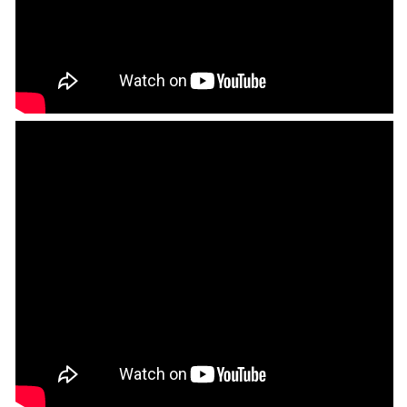
群
群
カ
カ
ラ
ラ
ー
ー
チ
チ
ェ
ェ
ン
ン
ジ
ジ
を
を
美
美
し
し
い
い
オ
オ
リ
リ
ジ
ジ
ナ
ナ
ル
ル
カ
カ
ッ
ッ