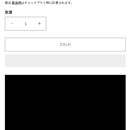
常
税込
配送料
はチェックアウト時に計算されます。
価
数量
格
地
地
球
球
が
が
SOLD
産
産
ん
ん
だ
だ
芸
芸
術
術
的
的
イ
イ
ン
ン
ク
ク
ル
ル
と
と
抜
抜