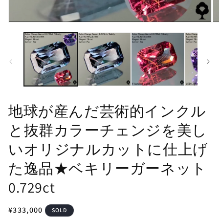
モ
モ
ー
ー
ダ
ダ
ル
ル
で
で
メ
メ
デ
デ
ィ
ィ
ア
ア
(1)
(2
地球が産んだ芸術的インクル
を
を
開
開
と抜群カラーチェンジを美し
く
く
いオリジナルカットに仕上げ
た逸品★ベキリーガーネット
0.729ct
通
¥333,000
SOLD