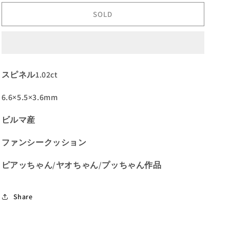
さ
さ
SOLD
ま
ま
専
専
用】
用】
ス
ス
ピ
ピ
スピネル1.02ct
ネ
ネ
ル
ル
6.6×5.5×3.6mm
1.02ct★
1.02ct★
お
お
ビルマ産
問
問
ファンシークッション
合
合
せ
せ
ピアッちゃん/ヤオちゃん/プッちゃん作品
特
特
別
別
価
価
Share
格
格
の
の
数
数