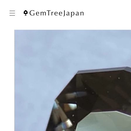
コンテ
ンツに
進む
商品情
報にス
キップ