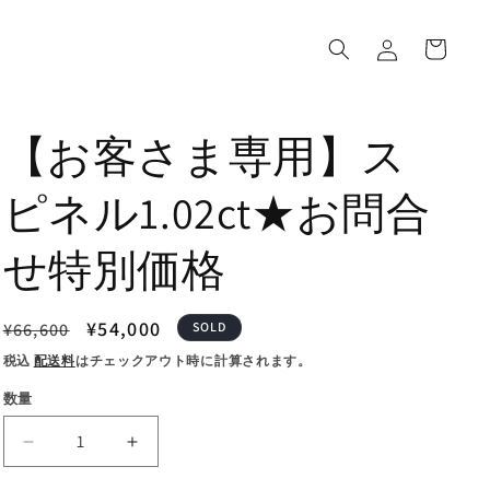
ロ
カ
グ
ー
イ
ト
ン
【お客さま専用】ス
ピネル1.02ct★お問合
せ特別価格
通
セ
¥54,000
¥66,600
SOLD
常
ー
税込
配送料
はチェックアウト時に計算されます。
価
ル
数量
格
価
格
【お
【お
客
客