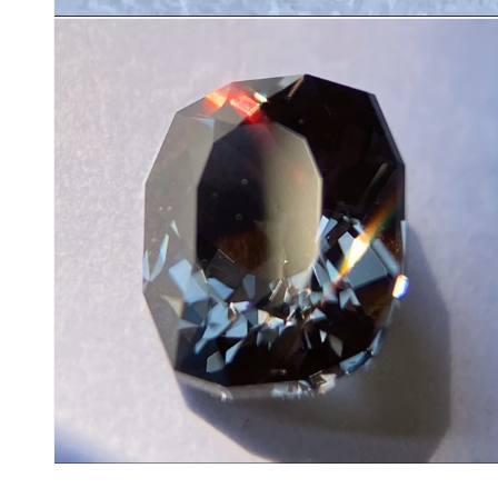
モ
ー
ダ
ル
で
メ
デ
ィ
ア
(1)
を
開
く
モ
ー