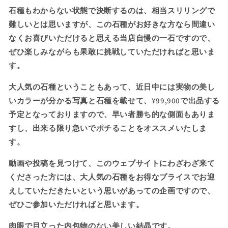
石種もわからない状態で決断するのは、相当スリリングで
れ
れ
る
る
難しいとは思いますが、この石種がお好きな方なら間違い
★0.7ct
★0.7ct
なくお喜びいただけると思える当店自慢の一石ですので、
ア
ア
ぜひ楽しみながらも果敢に挑戦していただければと思いま
ッ
ッ
す。
プ
プ
の
の
大人気の石種ということもあって、近日中には実物の美し
大
大
いカラーが分かる写真と石種を載せて、¥99,900で出品する
人
人
予定となっておりますので、
早い者勝ち的な側面もありま
気
気
すし、出来る限り急いでポチることをオススメいたしま
石
石
す。
の
の
数
数
動画や投稿を見つけて、このウェブサイトにわざわざ来て
量
量
くださった方には、大人気の石種をお得なプライスでお迎
を
を
えしていただきたいという思いがあっての企画ですので、
減
増
ぜひご参加いただければと思います。
ら
や
す
す
肉眼で目立った内包物のない美しい結晶です。