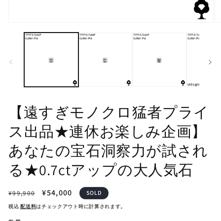
モ
モ
ー
ー
ダ
ダ
ル
ル
で
で
メ
メ
デ
デ
ィ
ィ
ア
ア
(1)
(2
【遠すぎモノクロ猛者プライ
を
を
開
開
ス出品★連休お楽しみ企画】
く
く
あなたの宝石洞察力が試され
る★0.7ctアップの大人気石
通
セ
¥54,000
¥99,900
SOLD
常
ー
税込
配送料
はチェックアウト時に計算されます。
価
ル