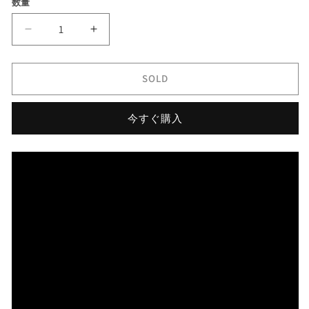
数量
格
価
格
【遠
【遠
す
す
ぎ
ぎ
SOLD
モ
モ
ノ
ノ
今すぐ購入
ク
ク
ロ
ロ
猛
猛
者
者
プ
プ
ラ
ラ
イ
イ
ス
ス
出
出
品
品
★
★
連
連