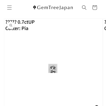
コンテ
カ
ンツに
ー
進む
ト
商品情
報にス
キップ