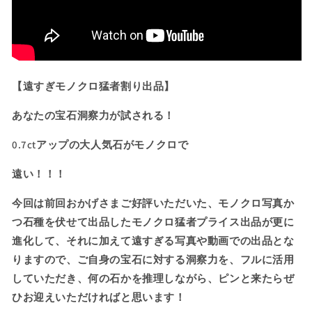
休
休
お
お
楽
楽
し
し
み
み
【遠すぎモノクロ猛者割り出品】
企
企
画】
画】
あなたの宝石洞察力が試される！
あ
あ
な
な
0.7ctアップの大人気石がモノクロで
た
た
遠い！！！
の
の
宝
宝
今回は前回おかげさまご好評いただいた、モノクロ写真か
石
石
つ石種を伏せて出品したモノクロ猛者プライス出品が更に
洞
洞
進化して、それに加えて遠すぎる写真や動画での出品とな
察
察
りますので、ご自身の宝石に対する洞察力を、フルに活用
力
力
が
が
していただき、何の石かを推理しながら、ピンと来たらぜ
試
試
ひお迎えいただければと思います！
さ
さ