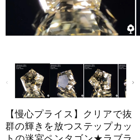
モ
モ
ー
ー
ダ
ダ
ル
ル
で
で
メ
メ
デ
デ
ィ
ィ
ア
ア
(1)
(2
を
を
開
開
く
く
【慢心プライス】クリアで抜
群の輝きを放つステップカッ
トの迷宮ペンタゴン★ラブラ