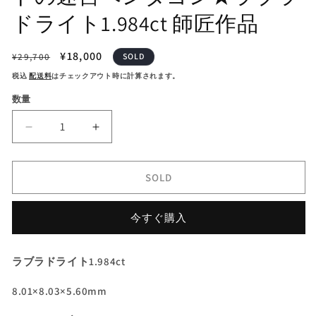
ドライト1.984ct 師匠作品
通
セ
¥18,000
¥29,700
SOLD
常
ー
税込
配送料
はチェックアウト時に計算されます。
価
ル
数量
格
価
格
【慢
【慢
心
心
プ
プ
SOLD
ラ
ラ
イ
イ
今すぐ購入
ス】
ス】
ク
ク
リ
リ
ラブラドライト1.984ct
ア
ア
で
で
8.01×8.03×5.60mm
抜
抜