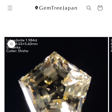
コンテ
カ
ンツに
ー
進む
ト
商品情
報にス
キップ