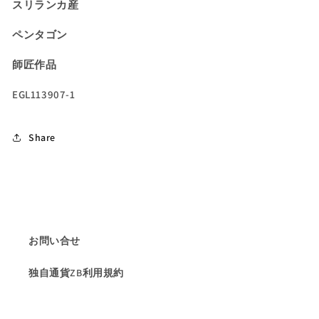
群
群
スリランカ産
の
の
ペンタゴン
輝
輝
き
き
師匠作品
を
を
放
放
EGL113907-1
つ
つ
ス
ス
Share
テ
テ
ッ
ッ
プ
プ
カ
カ
ッ
ッ
ト
ト
お問い合せ
の
の
迷
迷
独自通貨ZB利用規約
宮
宮
ペ
ペ
ン
ン