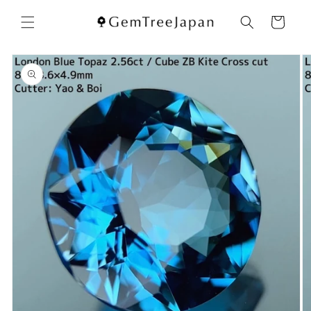
コンテ
カ
ンツに
ー
進む
ト
商品情
報にス
キップ