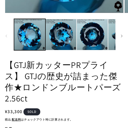
モ
モ
ー
ー
ダ
ダ
ル
ル
で
で
メ
メ
デ
デ
ィ
ィ
ア
ア
(1)
(2
【GTJ新カッターPRプライ
を
を
開
開
ス】 GTJの歴史が詰まった傑
く
く
作★ロンドンブルートパーズ
2.56ct
通
¥33,300
SOLD
常
税込
配送料
はチェックアウト時に計算されます。
価