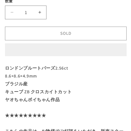
数量
格
【GTJ
【GTJ
新
新
カ
カ
SOLD
ッ
ッ
タ
タ
ー
ー
PR
PR
プ
プ
ロンドンブルートパーズ2.56ct
ラ
ラ
8.6×8.6×4.9mm
イ
イ
ブラジル産
ス】
ス】
GTJ
GTJ
キューブ ZB クロスカイトカット
の
の
ヤオちゃんボイちゃん作品
歴
歴
史
史
★★★★★★★★★
が
が
詰
詰