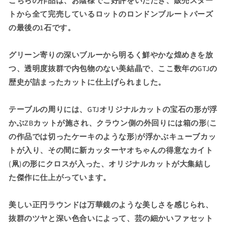
こちらの作品は、お陰様でご好評をいただき、販売スター
ま
ま
トから全て完売しているロットのロンドンブルートパーズ
っ
っ
の最後の1石です。
た
た
傑
傑
作
作
グリーン寄りの深いブルーから明るく鮮やかな煌めきを放
★
★
つ、透明度抜群で内包物のない美結晶で、ここ数年のGTJの
ロ
ロ
歴史が詰まったカットに仕上げられました。
ン
ン
ド
ド
テーブルの周りには、GTJオリジナルカットの宝石の形が浮
ン
ン
かぶZBカットが施され、クラウン側の外回りには箱の形(こ
ブ
ブ
の作品では切ったケーキのような形)が浮かぶキューブカッ
ル
ル
ー
ー
トが入り、その間に新カッターヤオちゃんの得意なカイト
ト
ト
(凧)の形にクロスが入った、オリジナルカットが大集結し
パ
パ
た傑作に仕上がっています。
ー
ー
ズ
ズ
美しい正円ラウンドは万華鏡のような美しさを感じられ、
2.56ct
2.56ct
抜群のツヤと深い色合いによって、芸の細かいファセット
の
の