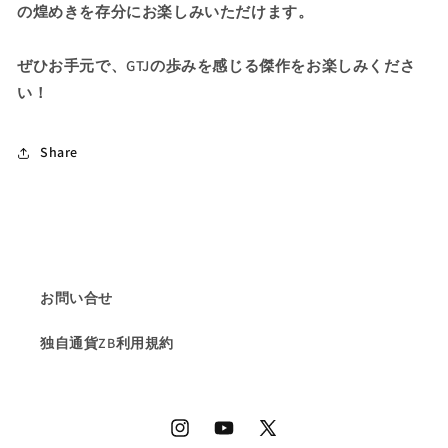
の煌めきを存分にお楽しみいただけます。
数
数
量
量
を
を
ぜひお手元で、GTJの歩みを感じる傑作をお楽しみくださ
減
増
い！
ら
や
す
す
Share
お問い合せ
独自通貨ZB利用規約
Instagram
YouTube
X