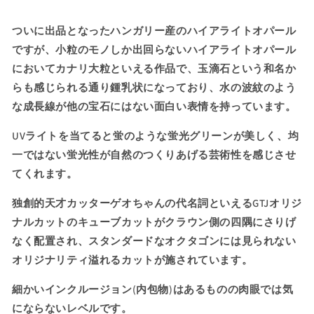
ル
ル
0.432ct
0.432ct
ついに出品となったハンガリー産のハイアライトオパール
★
★
ですが、小粒のモノしか出回らないハイアライトオパール
の
の
においてカナリ大粒といえる作品で、玉滴石という和名か
数
数
量
量
らも感じられる通り鍾乳状になっており、水の波紋のよう
を
を
な成長線が他の宝石にはない面白い表情を持っています。
減
増
UVライトを当てると蛍のような蛍光グリーンが美しく、均
ら
や
す
す
一ではない蛍光性が自然のつくりあげる芸術性を感じさせ
てくれます。
独創的天才カッターゲオちゃんの代名詞といえるGTJオリジ
ナルカットのキューブカットがクラウン側の四隅にさりげ
なく配置され、スタンダードなオクタゴンには見られない
オリジナリティ溢れるカットが施されています。
細かいインクルージョン(内包物)はあるものの肉眼では気
にならないレベルです。