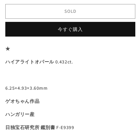
バ
バ
SOLD
ル
ル
★
★
今すぐ購入
ハ
ハ
ン
ン
ガ
ガ
★
リ
リ
ー
ー
ハイアライトオパール 0.432ct.
産
産
ハ
ハ
イ
イ
6.25×4.93×3.60mm
ア
ア
ラ
ラ
ゲオちゃん作品
イ
イ
ト
ト
ハンガリー産
オ
オ
パ
パ
日独宝石研究所 鑑別書 F-E9399
ー
ー