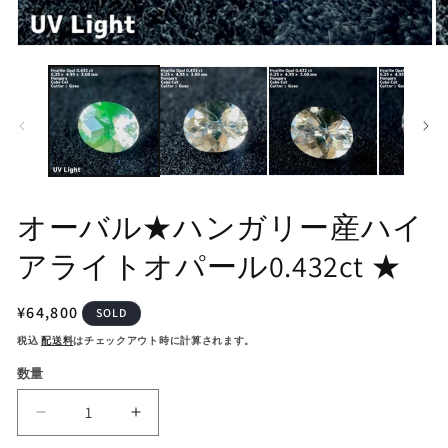
モ
モ
ー
ー
ダ
ダ
ル
ル
で
で
メ
メ
デ
デ
ィ
ィ
ア
ア
(1)
(2
オーバル★ハンガリー産ハイ
を
を
開
開
アライトオパール0.432ct ★
く
く
通
¥64,800
SOLD
常
税込
配送料
はチェックアウト時に計算されます。
価
数量
格
オ
オ
ー
ー