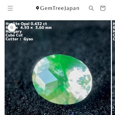
コンテ
カ
ンツに
ー
進む
ト
商品情
報にス
キップ