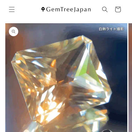
コンテ
カ
ンツに
ー
進む
ト
商品情
報にス
キップ