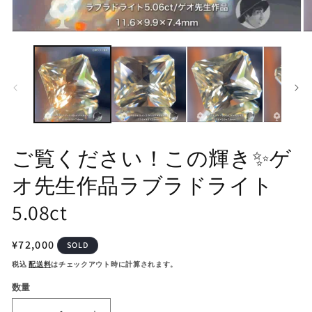
モ
モ
ー
ー
ダ
ダ
ル
ル
で
で
メ
メ
デ
デ
ィ
ィ
ア
ア
(1)
(2
ご覧ください！この輝き✨ゲ
を
を
開
開
オ先生作品ラブラドライト
く
く
5.08ct
通
¥72,000
SOLD
常
税込
配送料
はチェックアウト時に計算されます。
価
数量
格