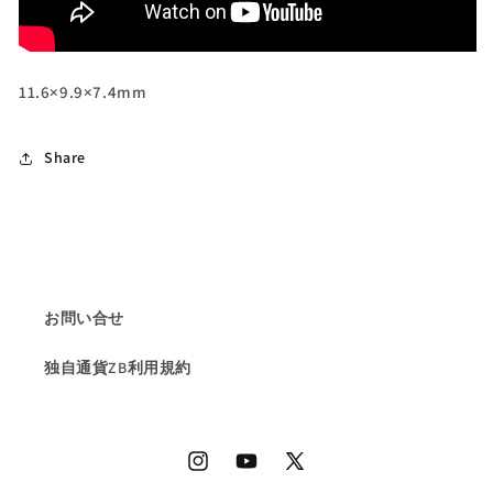
ラ
ラ
ド
ド
ラ
ラ
11.6×9.9×7.4mm
イ
イ
ト
ト
5.08ct
5.08ct
Share
の
の
数
数
量
量
を
を
減
増
ら
や
お問い合せ
す
す
独自通貨ZB利用規約
Instagram
YouTube
X