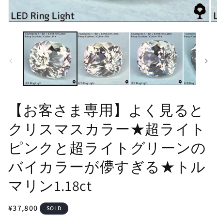
モ
モ
ー
ー
ダ
ダ
ル
ル
で
で
メ
メ
デ
デ
ィ
ィ
ア
ア
(1)
(2
【お客さま専用】よく見ると
を
を
開
開
クリスマスカラー★超ライト
く
く
ピンクと超ライトグリーンの
バイカラーが儚すぎる★トル
マリン1.18ct
通
¥37,800
SOLD