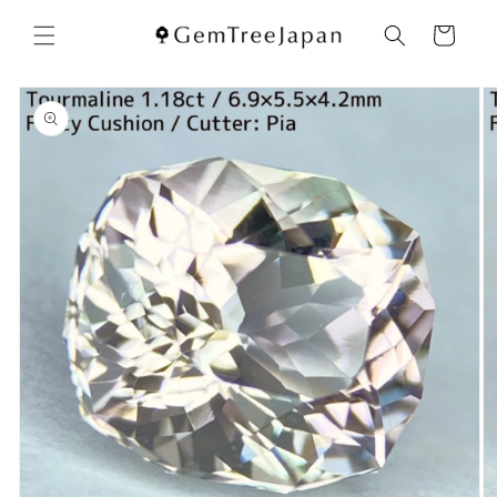
コンテ
カ
ンツに
ー
進む
ト
商品情
報にス
キップ