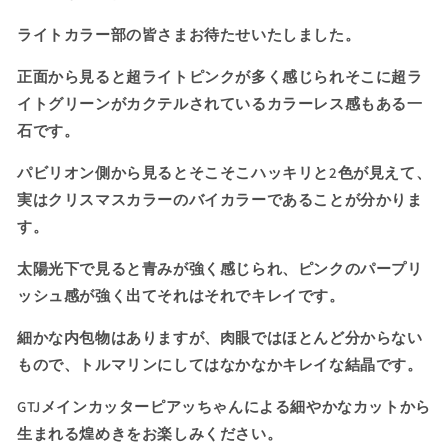
ス
ス
カ
カ
ライトカラー部の皆さまお待たせいたしました。
ラ
ラ
ー
ー
正面から見ると超ライトピンクが多く感じられそこに超ラ
★
★
イトグリーンがカクテルされているカラーレス感もある一
超
超
石です。
ラ
ラ
イ
イ
パビリオン側から見るとそこそこハッキリと2色が見えて、
ト
ト
実はクリスマスカラーのバイカラーであることが分かりま
ピ
ピ
す。
ン
ン
ク
ク
太陽光下で見ると青みが強く感じられ、ピンクのパープリ
と
と
ッシュ感が強く出てそれはそれでキレイです。
超
超
細かな内包物はありますが、肉眼ではほとんど分からない
ラ
ラ
イ
イ
もので、トルマリンにしてはなかなかキレイな結晶です。
ト
ト
GTJメインカッターピアッちゃんによる細やかなカットから
グ
グ
生まれる煌めきをお楽しみください。
リ
リ