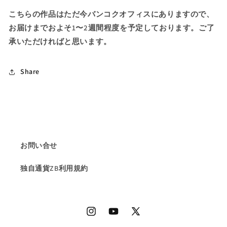
ー
ー
こちらの作品はただ今バンコクオフィスにありますので、
ン
ン
お届けまでおよそ1〜2週間程度を予定しております。ご了
の
の
承いただければと思います。
バ
バ
イ
イ
カ
カ
Share
ラ
ラ
ー
ー
が
が
儚
儚
す
す
ぎ
ぎ
お問い合せ
る
る
★
★
独自通貨ZB利用規約
ト
ト
ル
ル
マ
マ
リ
リ
Instagram
YouTube
X
ン
ン