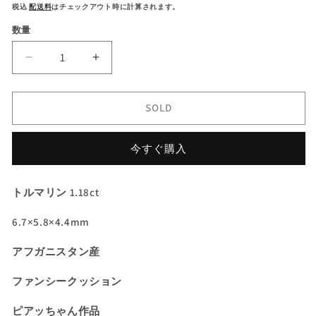
常
税込
配送料
はチェックアウト時に計算されます。
価
数量
格
【お
【お
客
客
さ
さ
SOLD
ま
ま
専
専
今すぐ購入
用】
用】
よ
よ
く
く
トルマリン 1.18ct
見
見
る
る
6.7×5.8×4.4mm
と
と
ク
ク
アフガニスタン産
リ
リ
ファンシークッション
ス
ス
マ
マ
ピアッちゃん作品