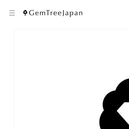
コンテ
ンツに
進む
商品情
報にス
キップ