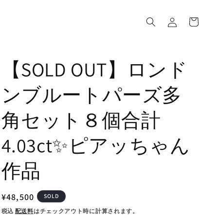
ロ
カ
グ
ー
イ
ト
ン
【SOLD OUT】ロンド
ンブルートパーズ多
角セット８個合計
4.03ct✨ピアッちゃん
作品
通
¥48,500
SOLD
常
税込
配送料
はチェックアウト時に計算されます。