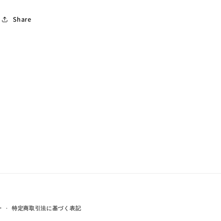
ッ
ッ
ト
ト
Share
８
８
個
個
合
合
計
計
4.03ct✨
4.03ct✨
ピ
ピ
ア
ア
ッ
ッ
ち
ち
ゃ
ゃ
ん
ん
作
作
品
品
の
の
数
数
量
量
ー
特定商取引法に基づく表記
を
を