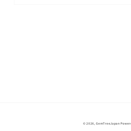
モ
ー
ダ
ル
で
メ
デ
ィ
ア
(1)
を
開
く
© 2026,
GemTreeJapan
Powere