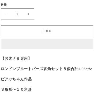
価
数量
格
【SOLD
【SOLD
OUT】
OUT】
ロ
ロ
SOLD
ン
ン
ド
ド
ン
ン
ブ
ブ
ル
ル
【お客さま専用】
ー
ー
ト
ト
ロンドンブルートパーズ多角セット８個合計4.03ct✨
パ
パ
ー
ー
ピアッちゃん作品
ズ
ズ
３角形〜１０角形
多
多
角
角
セ
セ