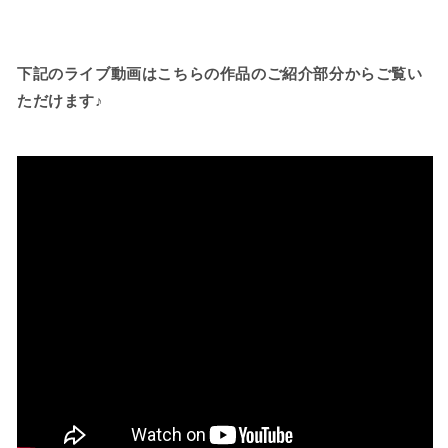
ン
ン
1.52ct
1.52ct
💎
💎
下記のライブ動画はこちらの作品のご紹介部分からご覧い
ピ
ピ
ただけます♪
ア
ア
ッ
ッ
ち
ち
ゃ
ゃ
ん
ん
作
作
品
品
✨LIVE
✨LIVE
オ
オ
ー
ー
ク
ク
シ
シ
ョ
ョ
ン
ン
で
で