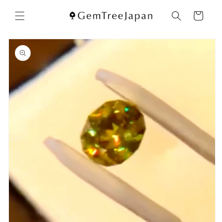
コンテ
カ
ンツに
ー
進む
ト
商品情
報にス
キップ