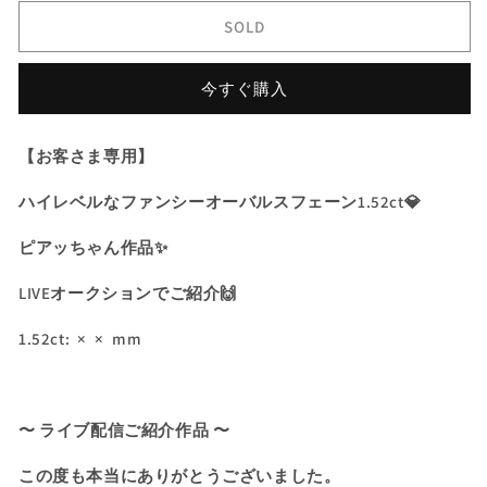
ハ
ハ
SOLD
イ
イ
レ
レ
今すぐ購入
ベ
ベ
ル
ル
な
な
【お客さま専用】
フ
フ
ァ
ァ
ハイレベルなファンシーオーバルスフェーン1.52ct💎
ン
ン
シ
シ
ピアッちゃん作品✨
ー
ー
LIVEオークションでご紹介🙌
オ
オ
ー
ー
1.52ct: × × mm
バ
バ
ル
ル
ス
ス
フ
フ
〜 ライブ配信ご紹介作品 〜
ェ
ェ
この度も本当にありがとうございました。
ー
ー