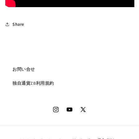
ご
ご
紹
紹
介
介
Share
🙌
🙌
の
の
数
数
量
量
を
を
減
増
お問い合せ
ら
や
す
す
独自通貨ZB利用規約
Instagram
YouTube
X
(Twitter)
決