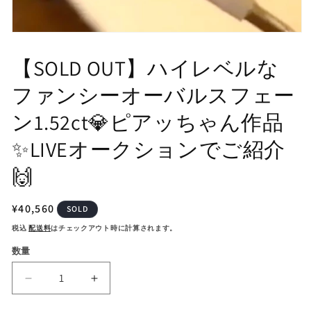
モ
ー
【SOLD OUT】ハイレベルな
ダ
ル
ファンシーオーバルスフェー
で
メ
デ
ン1.52ct💎ピアッちゃん作品
ィ
ア
✨LIVEオークションでご紹介
(1)
を
🙌
開
く
通
¥40,560
SOLD
常
税込
配送料
はチェックアウト時に計算されます。
価
数量
格
【SOLD
【SOLD
OUT】
OUT】