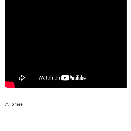
セ
セ
ッ
ッ
ト
ト
計
計
3.285ct
3.285ct
💎
💎
💎
💎
ピ
ピ
ア
ア
ッ
ッ
ち
ち
ゃ
ゃ
ん
ん
作
作
品
品
Share
✨
✨
こ
こ
ち
ち
ら
ら