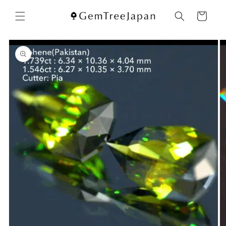
コンテ
カ
ンツに
ー
進む
ト
商品情
報にス
キップ