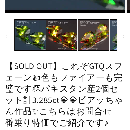
モ
モ
ー
ー
ダ
ダ
ル
ル
で
で
メ
メ
デ
デ
ィ
ィ
ア
ア
(1)
(2
【SOLD OUT】これぞGTQスフ
を
を
開
開
ェーン👍色もファイアーも完
く
く
璧です👏パキスタン産2個セ
ット計3.285ct💎💎ピアッちゃ
ん作品✨こちらはお問合せ一
番乗り特価でご紹介です♪