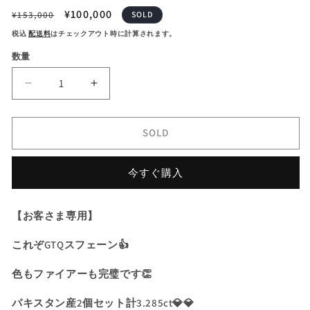
通
セ
¥100,000
¥153,000
SOLD
常
ー
税込
配送料
はチェックアウト時に計算されます。
価
ル
数量
格
価
格
【SOLD
【SOLD
OUT】
OUT】
こ
こ
SOLD
れ
れ
ぞ
ぞ
GTQ
GTQ
今すぐ購入
ス
ス
フ
フ
【お客さま専用】
ェ
ェ
ー
ー
これぞGTQスフェーン👍
ン
ン
👍
👍
色もファイアーも完璧です👏
色
色
パキスタン産2個セット計3.285ct💎💎
も
も