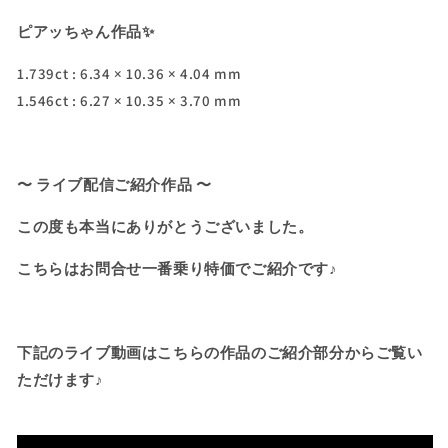
フ
フ
ピアッちゃん作品✨
ァ
ァ
イ
イ
1.739ct : 6.34 × 10.36 × 4.04 mm
ア
ア
1.546ct : 6.27 × 10.35 × 3.70 mm
ー
ー
も
も
完
完
〜 ライブ配信ご紹介作品 〜
璧
璧
で
で
この度も本当にありがとうございました。
す
す
👏
👏
こちらはお問合せ一番乗り特価でご紹介です♪
パ
パ
キ
キ
ス
ス
下記のライブ動画はこちらの作品のご紹介部分からご覧い
タ
タ
ン
ン
ただけます♪
産
産
2
2
個
個