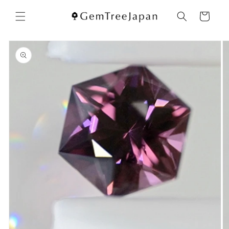
コンテ
カ
ンツに
ー
進む
ト
商品情
報にス
キップ