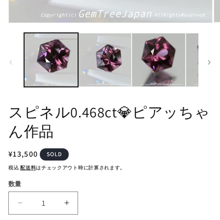
モ
モ
ー
ー
ダ
ダ
ル
ル
で
で
メ
メ
デ
デ
ィ
ィ
ア
ア
(2
(1)
スピネル0.468ct💎ピアッちゃ
を
を
開
開
ん作品
く
く
通
¥13,500
SOLD
常
税込
配送料
はチェックアウト時に計算されます。
価
数量
格
ス
ス
ピ
ピ