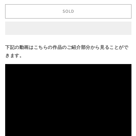
ネ
ネ
SOLD
ル
ル
0.468ct
0.468ct
💎
💎
ピ
ピ
ア
ア
下記の動画はこちらの作品のご紹介部分から見ることがで
ッ
ッ
きます。
ち
ち
ゃ
ゃ
ん
ん
作
作
品
品
の
の
数
数
量
量
を
を
減
増
ら
や