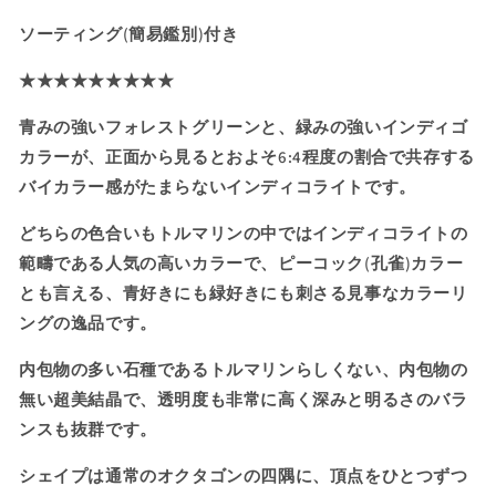
ト
ト
ソーティング(簡易鑑別)付き
で
で
楽
楽
★★★★★★★★★
し
し
さ
さ
青みの強いフォレストグリーンと、緑みの強いインディゴ
2
2
カラーが、正面から見るとおよそ6:4程度の割合で共存する
倍
倍
バイカラー感がたまらないインディコライトです。
の
の
フ
フ
どちらの色合いもトルマリンの中ではインディコライトの
ォ
ォ
範疇である人気の高いカラーで、ピーコック(孔雀)カラー
レ
レ
とも言える、青好きにも緑好きにも刺さる見事なカラーリ
ス
ス
ングの逸品です。
ト
ト
グ
グ
内包物の多い石種であるトルマリンらしくない、内包物の
リ
リ
無い超美結晶で、透明度も非常に高く深みと明るさのバラ
ー
ー
ンスも抜群です。
ン
ン
と
と
シェイプは通常のオクタゴンの四隅に、頂点をひとつずつ
イ
イ