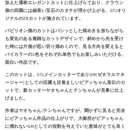
加えた通称エレガントカットに仕上げらており、クラウン
ン
ン
側の四隅には細長い宝石のカタチが浮かび上がる、GTJオリ
デ
デ
ジナルのZBカットが施されています。
ィ
ィ
ゴ
ゴ
パビリオン側のカットはバシッとした煌めきを放ちながら
ブ
ブ
も変化のある複雑なカットデザインで、斜めから光を受け
ル
ル
た時には片側が思い切り煌めくので、見る方向を変えると
ー
ー
バイカラーの2色をそれぞれ単色でもお楽しみいただける、
の
の
面白い作品です。
た
た
ま
ま
このカットは、GTJメインカッターでありGM(ゼネラルマネ
ら
ら
ージャー)としての活躍も目覚ましいピアッちゃん直伝のカ
ん
ん
ットで、新カッターヤオちゃんとテンちゃんが見事に仕上
バ
バ
イ
イ
げました。
カ
カ
作者はヤオちゃん/テンちゃんですが、聞かずに見ると完全
ラ
ラ
にピアッちゃん作品の仕上がりで、大御所がピアッちゃん
ー
ー
★
★
に慣れないGMとしての役割を与えていた意味がとても良く