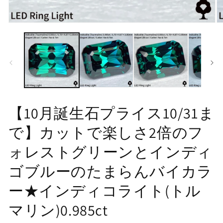
モ
モ
ー
ー
ダ
ダ
ル
ル
で
で
メ
メ
デ
デ
ィ
ィ
ア
ア
(1)
(2
【10月誕生石プライス10/31ま
を
を
開
開
で】カットで楽しさ2倍のフ
く
く
ォレストグリーンとインディ
ゴブルーのたまらんバイカラ
ー★インディコライト(トル
マリン)0.985ct