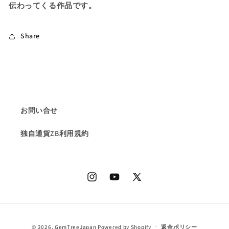
イ
イ
伝わってくる作品です。
ン
ン
デ
デ
Share
ィ
ィ
コ
コ
ラ
ラ
イ
イ
ト
ト
(ト
(ト
お問い合せ
ル
ル
マ
マ
独自通貨ZB利用規約
リ
リ
ン)0.985ct
ン)0.985ct
の
の
数
数
Instagram
YouTube
X
量
量
(Twitter)
を
を
減
増
決
ら
や
© 2026,
GemTreeJapan
Powered by Shopify
返金ポリシー