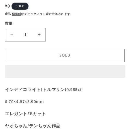
通
¥0
SOLD
常
税込
配送料
はチェックアウト時に計算されます。
価
数量
格
【10
【10
月
月
誕
誕
SOLD
生
生
石
石
プ
プ
ラ
ラ
イ
イ
インディコライト(トルマリン)0.985ct
ス
ス
10/31
10/31
6.70×4.87×3.90mm
ま
ま
で】
で】
エレガントZBカット
カ
カ
ヤオちゃん/テンちゃん作品
ッ
ッ