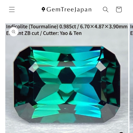
コンテ
カ
ンツに
ー
進む
ト
商品情
報にス
キップ