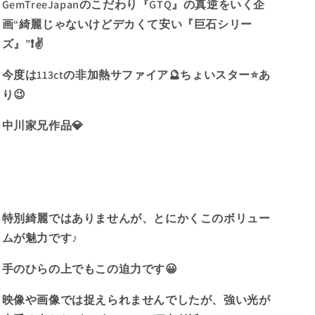
GemTreeJapanのこだわり『GTQ』の真逆をいく企
く
く
画“綺麗じゃないけどデカくて安い『巨石シリー
企
企
画“綺
画“綺
ズ』”❗️✌️
麗
麗
今度は113ctの非加熱サファイア🔮ちょいスター⭐️あ
じ
じ
ゃ
ゃ
り😉
な
な
中川家兄作品💎
い
い
け
け
ど
ど
デ
デ
カ
カ
く
く
特別綺麗ではありませんが、とにかくこのボリュー
て
て
ムが魅力です♪
安
安
い
い
手のひらの上でもこの迫力です😀
『巨
『巨
石
石
映像や画像では捉えられませんでしたが、強い光が
シ
シ