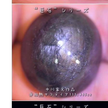
モ
ー
ダ
ル
で
メ
デ
ィ
ア
(1)
を
開
く
モ
ー