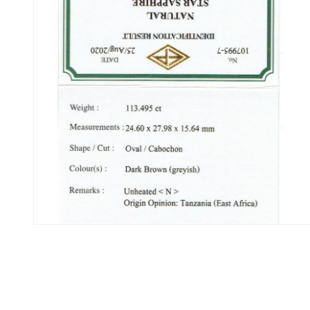
で
メ
デ
ィ
ア
(4)
を
開
く
モ
ー
ダ
ル
で
メ
デ