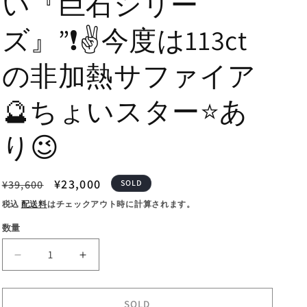
い『巨石シリー
ズ』”❗️✌️今度は113ct
の非加熱サファイア
🔮ちょいスター⭐️あ
り😉
通
セ
¥23,000
¥39,600
SOLD
常
ー
税込
配送料
はチェックアウト時に計算されます。
価
ル
数量
格
価
格
【お
【お
客
客
さ
さ
SOLD