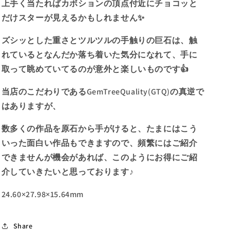
上手く当たればカボションの頂点付近にチョコッと
リ
リ
だけスターが見えるかもしれません✨
ー
ー
ズ』”❗️
ズ』”❗️
ズシッとした重さとツルツルの手触りの巨石は、触
✌️
✌️
れているとなんだか落ち着いた気分になれて、手に
今
今
取って眺めていてるのが意外と楽しいものです👍
度
度
は
は
当店のこだわりであるGemTreeQuality(GTQ)の真逆で
113ct
113ct
はありますが、
の
の
非
非
数多くの作品を原石から手がけると、たまにはこう
加
加
いった面白い作品もできますので、頻繁にはご紹介
熱
熱
できませんが機会があれば、このようにお得にご紹
サ
サ
介していきたいと思っております♪
フ
フ
ァ
ァ
24.60×27.98×15.64mm
イ
イ
ア
ア
🔮
🔮
Share