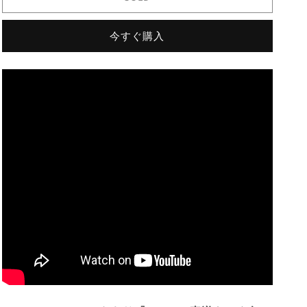
ま
ま
専
専
今すぐ購入
用・
用・
交
交
渉
渉
人
人
LIVE】
LIVE】
GemTreeJapan
GemTreeJapan
の
の
こ
こ
だ
だ
わ
わ
り
り
『GTQ』
『GTQ』
の
の
真
真
逆
逆
を
を
い
い