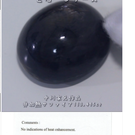
ダ
ル
で
メ
デ
ィ
ア
(3)
を
開
く
モ
ー
ダ
ル