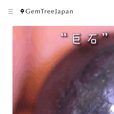
コンテ
ンツに
進む
商品情
報にス
キップ