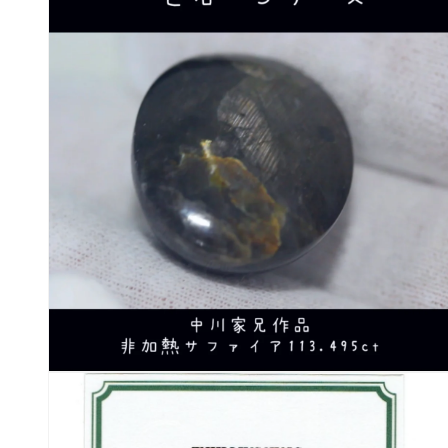
ダ
ル
で
メ
デ
ィ
ア
(2)
を
開
く
モ
ー
ダ
ル