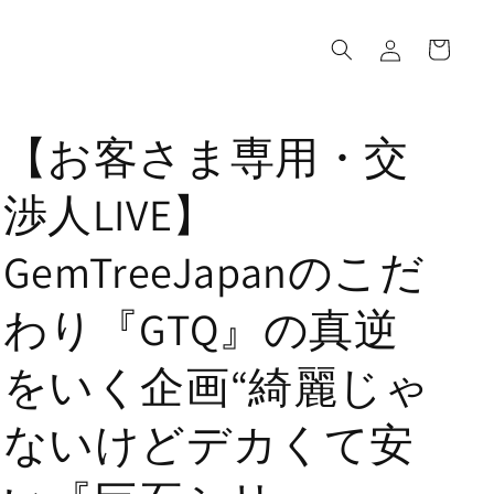
ロ
カ
グ
ー
イ
ト
ン
【お客さま専用・交
渉人LIVE】
GemTreeJapanのこだ
わり『GTQ』の真逆
をいく企画“綺麗じゃ
ないけどデカくて安