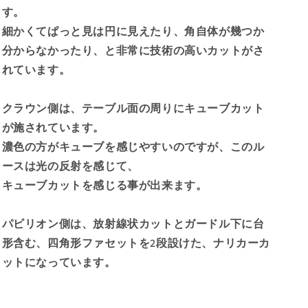
ル
ル
す。
コ
コ
細かくてぱっと見は円に見えたり、角自体が幾つか
ン
ン
分からなかったり、と非常に技術の高いカットがさ
0.97ct
0.97ct
れています。
の
の
数
数
量
量
クラウン側は、テーブル面の周りにキューブカット
を
を
が施されています。
減
増
濃色の方がキューブを感じやすいのですが、このル
ら
や
ースは光の反射を感じて、
す
す
キューブカットを感じる事が出来ます。
パビリオン側は、放射線状カットとガードル下に台
形含む、四角形ファセットを2段設けた、
ナリカーカ
ット
になっています。