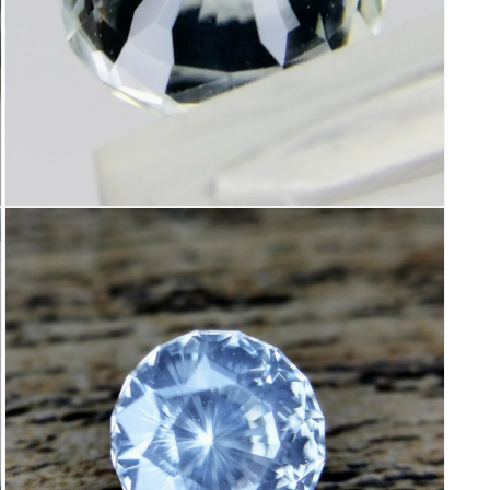
く
モ
ー
ダ
ル
で
メ
デ
ィ
ア
(13)
を
開
く