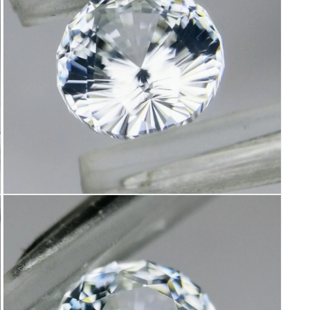
ィ
ア
(7)
を
開
く
モ
ー
ダ
ル
で
メ
デ
ィ
ア