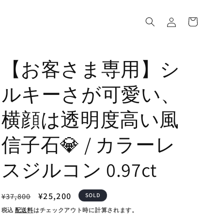
ロ
カ
グ
ー
イ
ト
ン
【お客さま専用】シ
ルキーさが可愛い、
横顔は透明度高い風
信子石💎 / カラーレ
スジルコン 0.97ct
通
セ
¥25,200
¥37,800
SOLD
常
ー
税込
配送料
はチェックアウト時に計算されます。