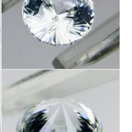
(9)
を
開
く
モ
ー
ダ
ル
で
メ
デ
ィ
ア
(11)
を
開