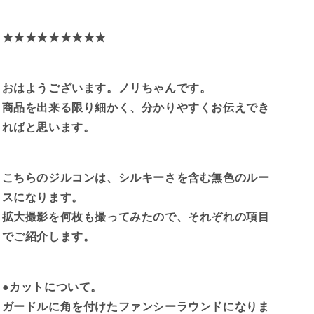
顔
顔
は
は
★
★
★
★
★
★
★
★
★
透
透
明
明
度
度
おはようございます。ノリちゃんです。
高
高
い
い
商品を出来る限り細かく、分かりやすくお伝えでき
風
風
ればと思います。
信
信
子
子
石
石
こちらのジルコンは、シルキーさを含む無色のルー
💎
💎
スになります。
/
/
拡大撮影を何枚も撮ってみたので、それぞれの項目
カ
カ
ラ
ラ
でご紹介します。
ー
ー
レ
レ
ス
ス
●カットについて。
ジ
ジ
ガードルに角を付けたファンシーラウンドになりま