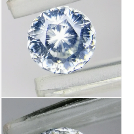
で
メ
デ
ィ
ア
(5)
を
開
く
モ
ー
ダ
ル
で
メ
デ