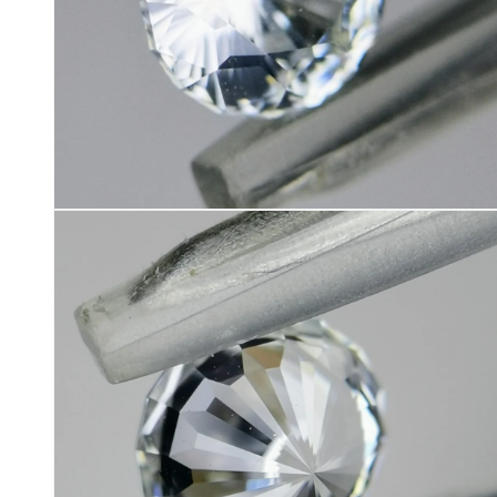
く
モ
ー
ダ
ル
で
メ
デ
ィ
ア
(12)
を
開
く