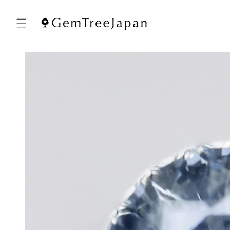
コンテ
ンツに
進む
商品情
報にス
キップ