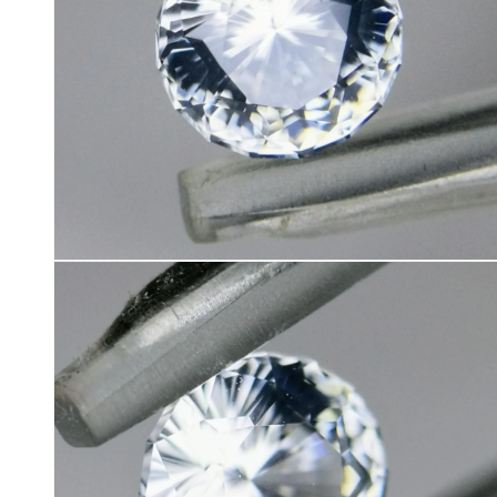
(8)
を
開
く
モ
ー
ダ
ル
で
メ
デ
ィ
ア
(10)
を
開