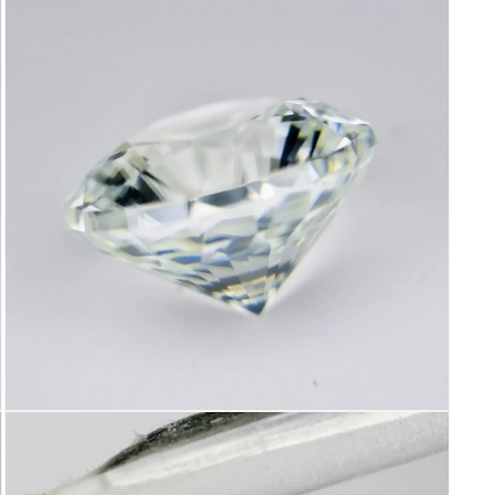
ダ
ル
で
メ
デ
ィ
ア
(3)
を
開
く
モ
ー
ダ
ル