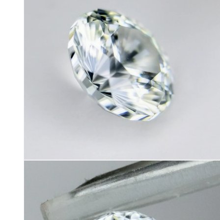
で
メ
デ
ィ
ア
(4)
を
開
く
モ
ー
ダ
ル
で
メ
デ