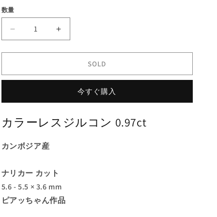
価
ル
数量
格
価
格
【お
【お
客
客
さ
さ
SOLD
ま
ま
専
専
今すぐ購入
用】
用】
シ
シ
ル
ル
カラーレスジルコン 0.97ct
キ
キ
ー
ー
カンボジア産
さ
さ
が
が
ナリカー カット
可
可
愛
愛
5.6 - 5.5 × 3.6 mm
い、
い、
ピアッちゃん作品
横
横