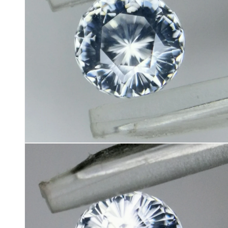
ィ
ア
(6)
を
開
く
モ
ー
ダ
ル
で
メ
デ
ィ
ア