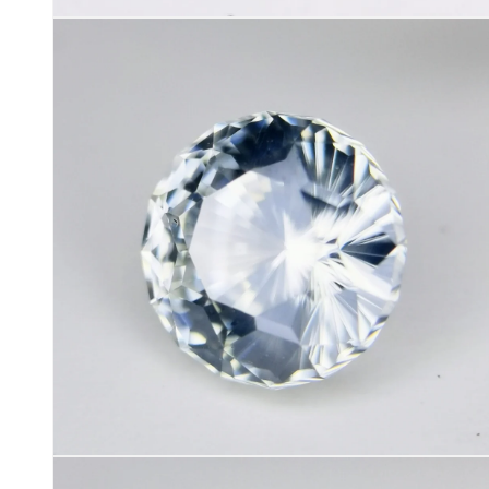
モ
ー
ダ
ル
で
メ
デ
ィ
ア
(1)
を
開
く
モ
ー