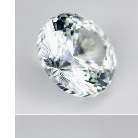
ダ
ル
で
メ
デ
ィ
ア
(2)
を
開
く
モ
ー
ダ
ル