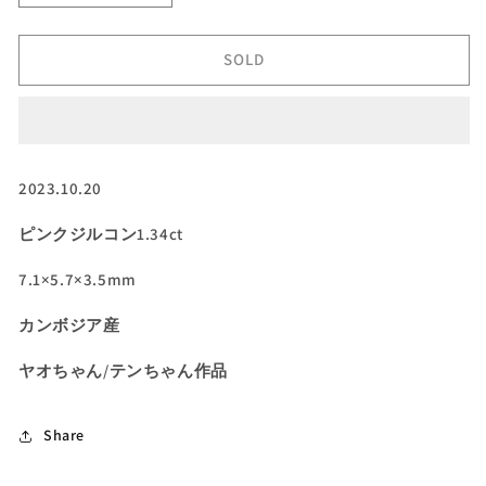
客
客
さ
さ
SOLD
ま
ま
専
専
用】
用】
ピ
ピ
ン
ン
2023.10.20
ク
ク
ジ
ジ
ピンクジルコン1.34ct
ル
ル
7.1×5.7×3.5mm
コ
コ
ン
ン
カンボジア産
1.34ct★Live
1.34ct★Live
特
特
ヤオちゃん/テンちゃん作品
別
別
プ
プ
ラ
ラ
Share
イ
イ