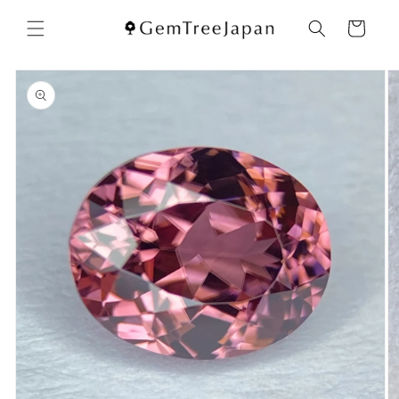
コンテ
カ
ンツに
ー
進む
ト
商品情
報にス
キップ