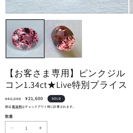
モ
モ
ー
ー
ダ
ダ
ル
ル
で
で
メ
メ
デ
デ
ィ
ィ
ア
ア
(1)
(2
を
を
【お客さま専用】ピンクジル
開
開
く
く
コン1.34ct★Live特別プライス
通
セ
¥21,600
¥42,300
SOLD
常
ー
税込
配送料
はチェックアウト時に計算されます。
価
ル
数量
格
価
格
【お
【お